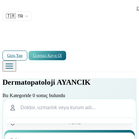
D
🇹🇷
TR
Giriş Yap
Ücretsiz Kayıt Ol
Dermatopatoloji AYANCIK
Bu Kategoride 0 sonuç bulundu
Ara
Ara