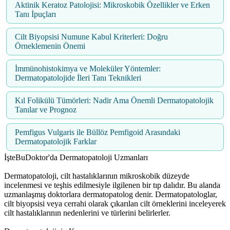
Aktinik Keratoz Patolojisi: Mikroskobik Özellikler ve Erken
Tanı İpuçları
Cilt Biyopsisi Numune Kabul Kriterleri: Doğru
Örneklemenin Önemi
İmmünohistokimya ve Moleküler Yöntemler:
Dermatopatolojide İleri Tanı Teknikleri
Kıl Folikülü Tümörleri: Nadir Ama Önemli Dermatopatolojik
Tanılar ve Prognoz
Pemfigus Vulgaris ile Büllöz Pemfigoid Arasındaki
Dermatopatolojik Farklar
İşteBuDoktor'da Dermatopatoloji Uzmanları
Dermatopatoloji, cilt hastalıklarının mikroskobik düzeyde
incelenmesi ve teşhis edilmesiyle ilgilenen bir tıp dalıdır. Bu alanda
uzmanlaşmış doktorlara dermatopatolog denir. Dermatopatologlar,
cilt biyopsisi veya cerrahi olarak çıkarılan cilt örneklerini inceleyerek
cilt hastalıklarının nedenlerini ve türlerini belirlerler.