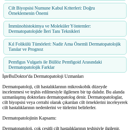
Cilt Biyopsisi Numune Kabul Kriterleri: Doğru
Örneklemenin Önemi
İmmünohistokimya ve Moleküler Yöntemler:
Dermatopatolojide İleri Tanı Teknikleri
Kıl Folikülü Tümörleri: Nadir Ama Önemli Dermatopatolojik
Tanılar ve Prognoz
Pemfigus Vulgaris ile Büllöz Pemfigoid Arasındaki
Dermatopatolojik Farklar
İşteBuDoktor'da Dermatopatoloji Uzmanları
Dermatopatoloji, cilt hastalıklarının mikroskobik düzeyde
incelenmesi ve teşhis edilmesiyle ilgilenen bir tıp dalıdır. Bu alanda
uzmanlaşmış doktorlara dermatopatolog denir. Dermatopatologlar,
cilt biyopsisi veya cerrahi olarak çıkarılan cilt örneklerini inceleyerek
cilt hastalıklarının nedenlerini ve türlerini belirlerler.
Dermatopatolojinin Kapsamı:
Dermatopatoloji, çok çeşitli cilt hastalıklarının teşhisiyle ilgilenir.