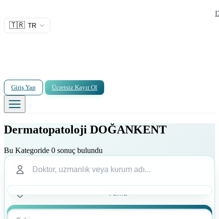
D
🇹🇷
TR
Giriş Yap
Ücretsiz Kayıt Ol
Dermatopatoloji DOĞANKENT
Bu Kategoride 0 sonuç bulundu
Ara
Ara