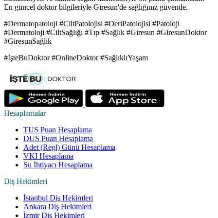
En güncel doktor bilgileriyle Giresun'de sağlığınız güvende.
#Dermatopatoloji #CiltPatolojisi #DeriPatolojisi #Patoloji
#Dermatoloji #CiltSağlığı #Tıp #Sağlık #Giresun #GiresunDoktor
#GiresunSağlık
#İşteBuDoktor #OnlineDoktor #SağlıklıYaşam
Hesaplamalar
TUS Puan Hesaplama
DUS Puan Hesaplama
Adet (Regl) Günü Hesaplama
VKI Hesaplama
Su İhtiyacı Hesaplama
Diş Hekimleri
İstanbul Diş Hekimleri
Ankara Diş Hekimleri
İzmir Diş Hekimleri