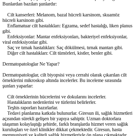
Bunlardan bazıları şunlardır:
Cilt kanserleri: Melanom, bazal hücreli karsinom, skuamöz
hücreli karsinom gibi.
Enflamatuar cilt hastalıkları: Egzama, sedef hastalığı, liken planus
gibi.
Enfeksiyonlar: Mantar enfeksiyonları, bakteriyel enfeksiyonlar,
viral enfeksiyonlar gibi.
Saç ve tırnak hastalıkları: Saç dökülmesi, tırnak mantarı gibi.
Diğer cilt hastalıkları: Cilt tümörleri, kistler, benler gibi.
Dermatopatologlar Ne Yapar?
Dermatopatologlar, cilt biyopsisi veya cerrahi olarak çıkarılan cilt
örneklerini mikroskop altında incelerler. Bu inceleme sırasında
şunları yaparlar:
Cilt örneklerinin hücrelerini ve dokularını incelerler.
Hastalıkların nedenlerini ve türlerini belirlerler.
Teşhis raporları hazırlarlar.
Tedavi planlarına katkıda bulunurlar. Giresun ili, sağlık hizmetleri
açısından sürekli gelişen bir yapıya sahiptir. Uzman doktorlara
ulaşımın kolaylaştığı şehirde, farklı branşlarda hizmet veren sağlık
kuruluşları ve özel klinikler dikkat çekmektedir. Giresun, hasta
memnuniyeti ve kaliteli sağlık hizmetleriyle ön plana çıkmaktadır.