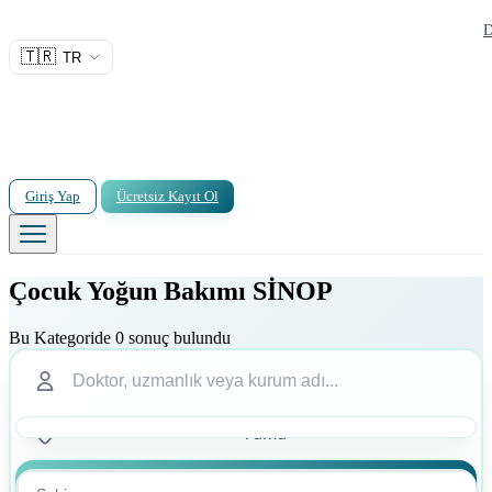
D
🇹🇷
TR
Giriş Yap
Ücretsiz Kayıt Ol
Çocuk Yoğun Bakımı SİNOP
Bu Kategoride 0 sonuç bulundu
Ara
Ara