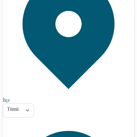
İlçe
Tümü