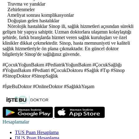
Travma ve yanıklar
Zehirlenmeler
Ameliyat sonrası komplikasyonlar
Doğuştan gelen hastalıklar
Nörolojik hastalıklar Sinop ili, sağlık hizmetleri açısından sürekli
gelişen bir yapıya sahiptir. Uzman doktorlara ulaşımın kolaylaştığı
şehirde, farklı branşlarda hizmet veren sağlık kuruluşları ve özel
klinikler dikkat çekmektedir. Sinop, hasta memnuniyeti ve kaliteli
sağlık hizmetleriyle ön plana çıkmaktadır. En güncel doktor
bilgileriyle Sinop'de sağlığınız güvende.
#ÇocukYoğunBakım #PediatrikYoğunBakım #ÇocukSağlığı
#YoğunBakım #Pediatri #ÇocukDoktoru #Sağlık #Tıp #Sinop
#SinopDoktor #SinopSağlık
#İşteBuDoktor #OnlineDoktor #SağlıklıYaşam
Hesaplamalar
TUS Puan Hesaplama
DUS Puan Hesaplama