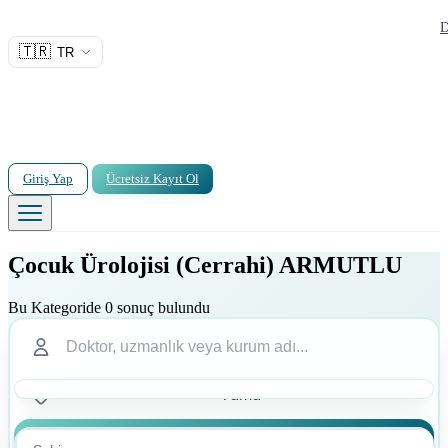
D
🇹🇷
TR
Giriş Yap
Ücretsiz Kayıt Ol
Çocuk Ürolojisi (Cerrahi) ARMUTLU
Bu Kategoride 0 sonuç bulundu
Ara
Ara