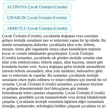
ALTINOVA Çocuk Ürolojisi (Cerrahi)
ÇINARCIK Çocuk Ürolojisi (Cerrahi)
ARMUTLU Çocuk Ürolojisi (Cerrahi)
Çocuk Ürolojisi (Cerrahi), çocuklarda doğuştan veya sonradan
gelişen ürolojik sorunların tanı ve tedavisini yapan bir tıp dalıdır. Bu
alanda uzmanlaşmış doktorlar, çocuklarda idrar yolu, böbrek,
mesane, üretra gibi organlarda ortaya çıkan hastalıkların teşhisini
koyar ve cerrahi müdahaleler gerçekleştirir. Çocuk Ürolojisi
(Cerrahi) uzmanları, çocuklarda sık görülen ürolojik sorunlar olan
idrar yolu enfeksiyonları, böbrek taşları, idrar kaçırma, sünnet gibi
konularda hizmet verir. Ayrıca doğuştan gelen ürolojik anomalilerin
(mesela böbrek anomalileri, idrar yolu darlıkları, hidronefroz gibi)
tanı ve tedavisini de yaparlar. Bu uzmanlar, çocuklarda ürolojik
sorunların erken teşhis edilmesi ve tedavi edilmesi için önemli bir rol
oynarlar. Çocuk Ürolojisi (Cerrahi) uzmanları, çocukların büyüme
ve gelişme dönemlerindeki özel ihtiyaçlarını göz önünde
bulundurarak tedavi planları oluştururlar. Çocuk Ürolojisi (Cerrahi)
uzmanları, genellikle çocuk hastanelerinde veya üroloji kliniklerinde
çalışırlar. Çocuklarda ürolojik sorunlarla ilgilenen diğer uzmanlarla
(örneğin, pediatristler, nefrologlar) birlikte çalışarak çocuklara en iyi