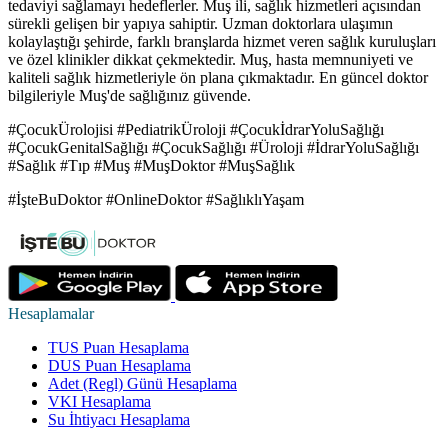
tedaviyi sağlamayı hedeflerler. Muş ili, sağlık hizmetleri açısından
sürekli gelişen bir yapıya sahiptir. Uzman doktorlara ulaşımın
kolaylaştığı şehirde, farklı branşlarda hizmet veren sağlık kuruluşları
ve özel klinikler dikkat çekmektedir. Muş, hasta memnuniyeti ve
kaliteli sağlık hizmetleriyle ön plana çıkmaktadır. En güncel doktor
bilgileriyle Muş'de sağlığınız güvende.
#ÇocukÜrolojisi #PediatrikÜroloji #ÇocukİdrarYoluSağlığı
#ÇocukGenitalSağlığı #ÇocukSağlığı #Üroloji #İdrarYoluSağlığı
#Sağlık #Tıp #Muş #MuşDoktor #MuşSağlık
#İşteBuDoktor #OnlineDoktor #SağlıklıYaşam
Hesaplamalar
TUS Puan Hesaplama
DUS Puan Hesaplama
Adet (Regl) Günü Hesaplama
VKI Hesaplama
Su İhtiyacı Hesaplama