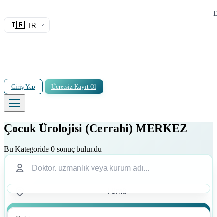
D
🇹🇷
TR
Giriş Yap
Ücretsiz Kayıt Ol
Çocuk Ürolojisi (Cerrahi) MERKEZ
Bu Kategoride 0 sonuç bulundu
Ara
Ara