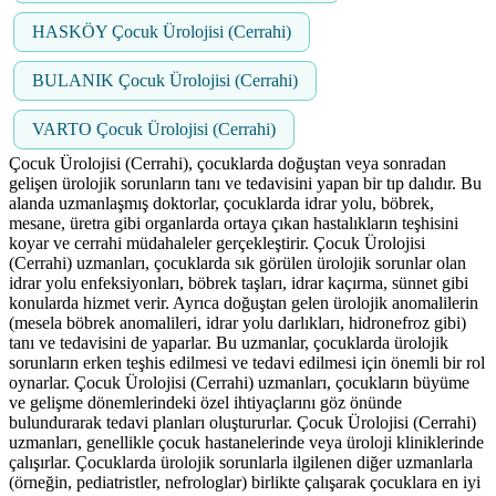
HASKÖY Çocuk Ürolojisi (Cerrahi)
BULANIK Çocuk Ürolojisi (Cerrahi)
VARTO Çocuk Ürolojisi (Cerrahi)
Çocuk Ürolojisi (Cerrahi), çocuklarda doğuştan veya sonradan
gelişen ürolojik sorunların tanı ve tedavisini yapan bir tıp dalıdır. Bu
alanda uzmanlaşmış doktorlar, çocuklarda idrar yolu, böbrek,
mesane, üretra gibi organlarda ortaya çıkan hastalıkların teşhisini
koyar ve cerrahi müdahaleler gerçekleştirir. Çocuk Ürolojisi
(Cerrahi) uzmanları, çocuklarda sık görülen ürolojik sorunlar olan
idrar yolu enfeksiyonları, böbrek taşları, idrar kaçırma, sünnet gibi
konularda hizmet verir. Ayrıca doğuştan gelen ürolojik anomalilerin
(mesela böbrek anomalileri, idrar yolu darlıkları, hidronefroz gibi)
tanı ve tedavisini de yaparlar. Bu uzmanlar, çocuklarda ürolojik
sorunların erken teşhis edilmesi ve tedavi edilmesi için önemli bir rol
oynarlar. Çocuk Ürolojisi (Cerrahi) uzmanları, çocukların büyüme
ve gelişme dönemlerindeki özel ihtiyaçlarını göz önünde
bulundurarak tedavi planları oluştururlar. Çocuk Ürolojisi (Cerrahi)
uzmanları, genellikle çocuk hastanelerinde veya üroloji kliniklerinde
çalışırlar. Çocuklarda ürolojik sorunlarla ilgilenen diğer uzmanlarla
(örneğin, pediatristler, nefrologlar) birlikte çalışarak çocuklara en iyi