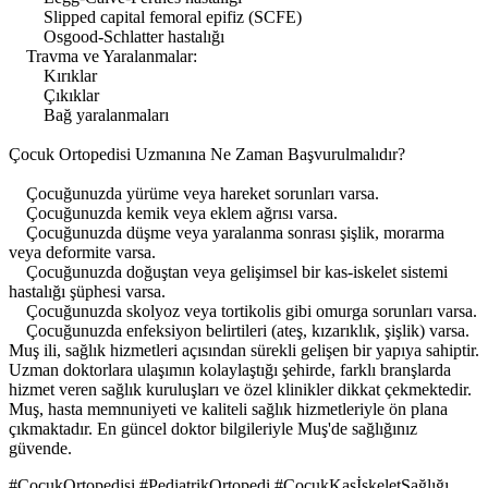
Slipped capital femoral epifiz (SCFE)
Osgood-Schlatter hastalığı
Travma ve Yaralanmalar:
Kırıklar
Çıkıklar
Bağ yaralanmaları
Çocuk Ortopedisi Uzmanına Ne Zaman Başvurulmalıdır?
Çocuğunuzda yürüme veya hareket sorunları varsa.
Çocuğunuzda kemik veya eklem ağrısı varsa.
Çocuğunuzda düşme veya yaralanma sonrası şişlik, morarma
veya deformite varsa.
Çocuğunuzda doğuştan veya gelişimsel bir kas-iskelet sistemi
hastalığı şüphesi varsa.
Çocuğunuzda skolyoz veya tortikolis gibi omurga sorunları varsa.
Çocuğunuzda enfeksiyon belirtileri (ateş, kızarıklık, şişlik) varsa.
Muş ili, sağlık hizmetleri açısından sürekli gelişen bir yapıya sahiptir.
Uzman doktorlara ulaşımın kolaylaştığı şehirde, farklı branşlarda
hizmet veren sağlık kuruluşları ve özel klinikler dikkat çekmektedir.
Muş, hasta memnuniyeti ve kaliteli sağlık hizmetleriyle ön plana
çıkmaktadır. En güncel doktor bilgileriyle Muş'de sağlığınız
güvende.
#ÇocukOrtopedisi #PediatrikOrtopedi #ÇocukKasİskeletSağlığı