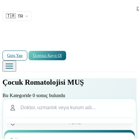
D
🇹🇷
TR
Giriş Yap
Ücretsiz Kayıt Ol
Çocuk Romatolojisi MUŞ
Bu Kategoride 0 sonuç bulundu
Ara
Ara