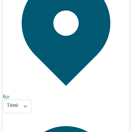
İlçe
Tümü