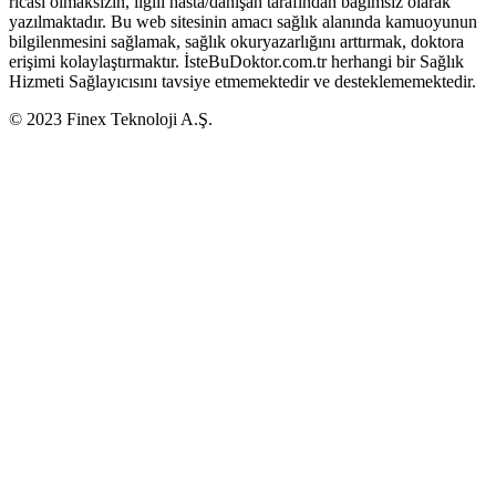
ricası olmaksızın, ilgili hasta/danışan tarafından bağımsız olarak
yazılmaktadır. Bu web sitesinin amacı sağlık alanında kamuoyunun
bilgilenmesini sağlamak, sağlık okuryazarlığını arttırmak, doktora
erişimi kolaylaştırmaktır. İsteBuDoktor.com.tr herhangi bir Sağlık
Hizmeti Sağlayıcısını tavsiye etmemektedir ve desteklememektedir.
© 2023 Finex Teknoloji A.Ş.