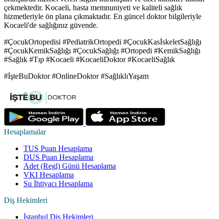
çekmektedir. Kocaeli, hasta memnuniyeti ve kaliteli sağlık
hizmetleriyle ön plana çıkmaktadır. En güncel doktor bilgileriyle
Kocaeli'de sağlığınız güvende.
#ÇocukOrtopedisi #PediatrikOrtopedi #ÇocukKasİskeletSağlığı
#ÇocukKemikSağlığı #ÇocukSağlığı #Ortopedi #KemikSağlığı
#Sağlık #Tıp #Kocaeli #KocaeliDoktor #KocaeliSağlık
#İşteBuDoktor #OnlineDoktor #SağlıklıYaşam
Hesaplamalar
TUS Puan Hesaplama
DUS Puan Hesaplama
Adet (Regl) Günü Hesaplama
VKI Hesaplama
Su İhtiyacı Hesaplama
Diş Hekimleri
İstanbul Diş Hekimleri