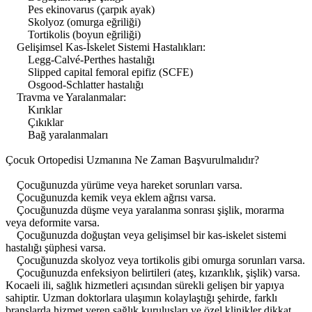
Pes ekinovarus (çarpık ayak)
Skolyoz (omurga eğriliği)
Tortikolis (boyun eğriliği)
Gelişimsel Kas-İskelet Sistemi Hastalıkları:
Legg-Calvé-Perthes hastalığı
Slipped capital femoral epifiz (SCFE)
Osgood-Schlatter hastalığı
Travma ve Yaralanmalar:
Kırıklar
Çıkıklar
Bağ yaralanmaları
Çocuk Ortopedisi Uzmanına Ne Zaman Başvurulmalıdır?
Çocuğunuzda yürüme veya hareket sorunları varsa.
Çocuğunuzda kemik veya eklem ağrısı varsa.
Çocuğunuzda düşme veya yaralanma sonrası şişlik, morarma
veya deformite varsa.
Çocuğunuzda doğuştan veya gelişimsel bir kas-iskelet sistemi
hastalığı şüphesi varsa.
Çocuğunuzda skolyoz veya tortikolis gibi omurga sorunları varsa.
Çocuğunuzda enfeksiyon belirtileri (ateş, kızarıklık, şişlik) varsa.
Kocaeli ili, sağlık hizmetleri açısından sürekli gelişen bir yapıya
sahiptir. Uzman doktorlara ulaşımın kolaylaştığı şehirde, farklı
branşlarda hizmet veren sağlık kuruluşları ve özel klinikler dikkat