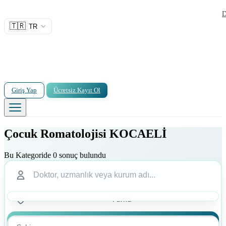
D
🇹🇷
TR
Giriş Yap
Ücretsiz Kayıt Ol
Çocuk Romatolojisi KOCAELİ
Bu Kategoride 0 sonuç bulundu
Ara
Ara