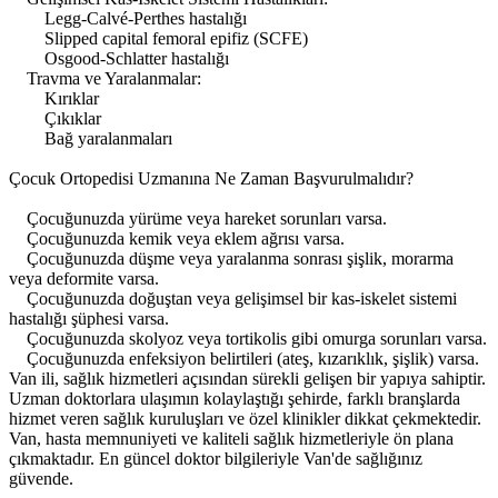
Legg-Calvé-Perthes hastalığı
Slipped capital femoral epifiz (SCFE)
Osgood-Schlatter hastalığı
Travma ve Yaralanmalar:
Kırıklar
Çıkıklar
Bağ yaralanmaları
Çocuk Ortopedisi Uzmanına Ne Zaman Başvurulmalıdır?
Çocuğunuzda yürüme veya hareket sorunları varsa.
Çocuğunuzda kemik veya eklem ağrısı varsa.
Çocuğunuzda düşme veya yaralanma sonrası şişlik, morarma
veya deformite varsa.
Çocuğunuzda doğuştan veya gelişimsel bir kas-iskelet sistemi
hastalığı şüphesi varsa.
Çocuğunuzda skolyoz veya tortikolis gibi omurga sorunları varsa.
Çocuğunuzda enfeksiyon belirtileri (ateş, kızarıklık, şişlik) varsa.
Van ili, sağlık hizmetleri açısından sürekli gelişen bir yapıya sahiptir.
Uzman doktorlara ulaşımın kolaylaştığı şehirde, farklı branşlarda
hizmet veren sağlık kuruluşları ve özel klinikler dikkat çekmektedir.
Van, hasta memnuniyeti ve kaliteli sağlık hizmetleriyle ön plana
çıkmaktadır. En güncel doktor bilgileriyle Van'de sağlığınız
güvende.