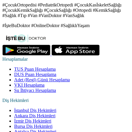
#ÇocukOrtopedisi #PediatrikOrtopedi #ÇocukKasİskeletSağlığı
#ÇocukKemikSağlığı #ÇocukSağlığı #Ortopedi #KemikSağlığı
#Sağlık #Tıp #Van #VanDoktor #VanSağlık
#İşteBuDoktor #OnlineDoktor #SağlıklıYaşam
Hesaplamalar
TUS Puan Hesaplama
DUS Puan Hesaplama
Adet (Regl) Günü Hesaplama
VKI Hesaplama
Su İhtiyacı Hesaplama
Diş Hekimleri
İstanbul Diş Hekimleri
Ankara Diş Hekimleri
İzmir Diş Hekimleri
Bursa Diş Hekimleri
Antalya Diş Hekimleri