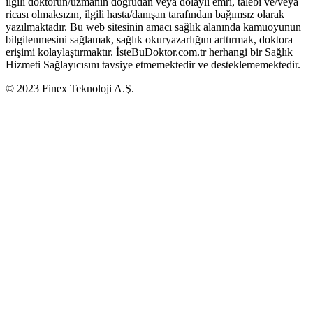
ilgili doktorun/uzmanın doğrudan veya dolaylı emri, talebi ve/veya
ricası olmaksızın, ilgili hasta/danışan tarafından bağımsız olarak
yazılmaktadır. Bu web sitesinin amacı sağlık alanında kamuoyunun
bilgilenmesini sağlamak, sağlık okuryazarlığını arttırmak, doktora
erişimi kolaylaştırmaktır. İsteBuDoktor.com.tr herhangi bir Sağlık
Hizmeti Sağlayıcısını tavsiye etmemektedir ve desteklememektedir.
© 2023 Finex Teknoloji A.Ş.