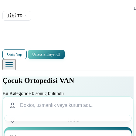
D
🇹🇷
TR
Giriş Yap
Ücretsiz Kayıt Ol
Çocuk Ortopedisi VAN
Bu Kategoride 0 sonuç bulundu
Ara
Ara