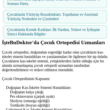
Sonrası Süreç
Çocuklarda Yürüyüş Bozuklukları: Topallama ve Anormal
Yürüyüş Nedenleri ve Çözümleri
Çocuklarda Kemik Kırıkları: İlk Yardım, Tedavi ve İyileşme
Süreci Hakkında Bilgiler
İşteBuDoktor'da Çocuk Ortopedisi Uzmanları
Çocuk ortopedisi, doğumdan ergenliğe kadar olan çocukların kas-
iskelet sistemi hastalıkları ve yaralanmaları ile ilgilenen bir tıp dalıdır.
Çocukların kas-iskelet sistemi, yetişkinlerden farklı olduğu için bu
alanda uzmanlaşmış çocuk ortopedi uzmanları tarafından
değerlendirilmesi ve tedavi edilmesi önemlidir.
Çocuk Ortopedisinin Kapsamı:
Doğuştan Kas-İskelet Sistemi Hastalıkları:
Doğuştan kalça çıkığı
Pes ekinovarus (çarpık ayak)
Skolyoz (omurga eğriliği)
Tortikolis (boyun eğriliği)
Gelişimsel Kas-İskelet Sistemi Hastalıkları: