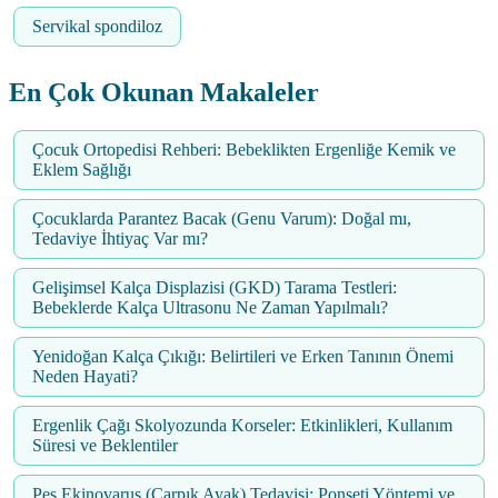
Servikal spondiloz
En Çok Okunan Makaleler
Çocuk Ortopedisi Rehberi: Bebeklikten Ergenliğe Kemik ve
Eklem Sağlığı
Çocuklarda Parantez Bacak (Genu Varum): Doğal mı,
Tedaviye İhtiyaç Var mı?
Gelişimsel Kalça Displazisi (GKD) Tarama Testleri:
Bebeklerde Kalça Ultrasonu Ne Zaman Yapılmalı?
Yenidoğan Kalça Çıkığı: Belirtileri ve Erken Tanının Önemi
Neden Hayati?
Ergenlik Çağı Skolyozunda Korseler: Etkinlikleri, Kullanım
Süresi ve Beklentiler
Pes Ekinovarus (Çarpık Ayak) Tedavisi: Ponseti Yöntemi ve