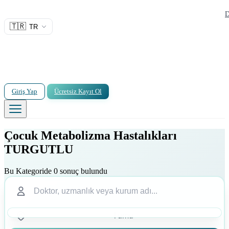
D
🇹🇷
TR
Giriş Yap
Ücretsiz Kayıt Ol
Çocuk Metabolizma Hastalıkları
TURGUTLU
Bu Kategoride 0 sonuç bulundu