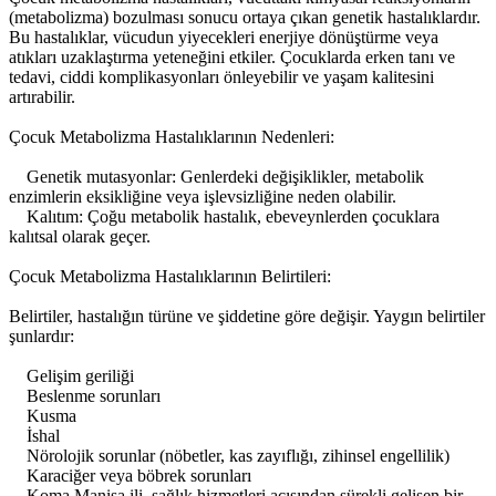
(metabolizma) bozulması sonucu ortaya çıkan genetik hastalıklardır.
Bu hastalıklar, vücudun yiyecekleri enerjiye dönüştürme veya
atıkları uzaklaştırma yeteneğini etkiler. Çocuklarda erken tanı ve
tedavi, ciddi komplikasyonları önleyebilir ve yaşam kalitesini
artırabilir.
Çocuk Metabolizma Hastalıklarının Nedenleri:
Genetik mutasyonlar: Genlerdeki değişiklikler, metabolik
enzimlerin eksikliğine veya işlevsizliğine neden olabilir.
Kalıtım: Çoğu metabolik hastalık, ebeveynlerden çocuklara
kalıtsal olarak geçer.
Çocuk Metabolizma Hastalıklarının Belirtileri:
Belirtiler, hastalığın türüne ve şiddetine göre değişir. Yaygın belirtiler
şunlardır:
Gelişim geriliği
Beslenme sorunları
Kusma
İshal
Nörolojik sorunlar (nöbetler, kas zayıflığı, zihinsel engellilik)
Karaciğer veya böbrek sorunları
Koma Manisa ili, sağlık hizmetleri açısından sürekli gelişen bir