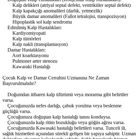
Kalp delikleri (atriyal septal defekt, ventriküler septal defekt)
Kalp kapakçığı anomalileri (darlık, yetmezlik)
Büyük damar anomalileri (Fallot tetralojisi, transpozisyon)
Hipoplastik sol kalp sendromu
Edinilmiş Kalp Hastalıkları:
Kardiyomiyopati
Kalp tümörleri
Kalp nakli (transplantasyon)
Damar Hastalıkları:
Aort koarktasyonu
Pulmoner arter stenozu
Kawaraki Hastalığı
Çocuk Kalp ve Damar Cerrahisi Uzmanına Ne Zaman
Başvurulmalıdır?
Doğumdan itibaren kalp üfürümü veya morarma gibi belirtiler
varsa.
Çocuğunuzda nefes darlığı, çabuk yorulma veya beslenme
güçlüğü varsa.
Çocuğunuza doğuştan kalp hastalığı tanısı konduysa.
Çocuğunuzda kalp ritim bozukluğu veya göğüs ağrısı varsa.
Çocuğunuzda Kawasaki hastalığı belirtileri varsa. Tunceli ili,
sağlık hizmetleri açısından sürekli gelişen bir yapıya sahiptir. Uzman