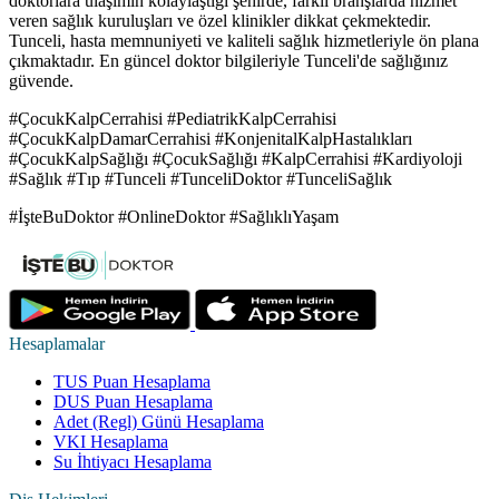
doktorlara ulaşımın kolaylaştığı şehirde, farklı branşlarda hizmet
veren sağlık kuruluşları ve özel klinikler dikkat çekmektedir.
Tunceli, hasta memnuniyeti ve kaliteli sağlık hizmetleriyle ön plana
çıkmaktadır. En güncel doktor bilgileriyle Tunceli'de sağlığınız
güvende.
#ÇocukKalpCerrahisi #PediatrikKalpCerrahisi
#ÇocukKalpDamarCerrahisi #KonjenitalKalpHastalıkları
#ÇocukKalpSağlığı #ÇocukSağlığı #KalpCerrahisi #Kardiyoloji
#Sağlık #Tıp #Tunceli #TunceliDoktor #TunceliSağlık
#İşteBuDoktor #OnlineDoktor #SağlıklıYaşam
Hesaplamalar
TUS Puan Hesaplama
DUS Puan Hesaplama
Adet (Regl) Günü Hesaplama
VKI Hesaplama
Su İhtiyacı Hesaplama