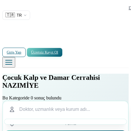
D
🇹🇷
TR
Giriş Yap
Ücretsiz Kayıt Ol
Çocuk Kalp ve Damar Cerrahisi
NAZIMİYE
Bu Kategoride 0 sonuç bulundu