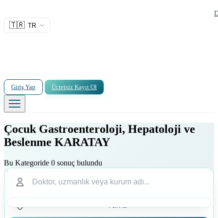
D
🇹🇷
TR
Giriş Yap
Ücretsiz Kayıt Ol
Çocuk Gastroenteroloji, Hepatoloji ve
Beslenme KARATAY
Bu Kategoride 0 sonuç bulundu