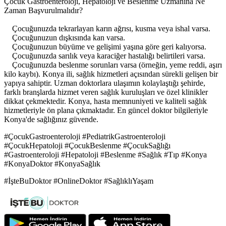
Çocuk Gastroenteroloji, Hepatoloji ve Beslenme Uzmanına Ne
Zaman Başvurulmalıdır?
Çocuğunuzda tekrarlayan karın ağrısı, kusma veya ishal varsa.
Çocuğunuzun dışkısında kan varsa.
Çocuğunuzun büyüme ve gelişimi yaşına göre geri kalıyorsa.
Çocuğunuzda sarılık veya karaciğer hastalığı belirtileri varsa.
Çocuğunuzda beslenme sorunları varsa (örneğin, yeme reddi, aşırı
kilo kaybı). Konya ili, sağlık hizmetleri açısından sürekli gelişen bir
yapıya sahiptir. Uzman doktorlara ulaşımın kolaylaştığı şehirde,
farklı branşlarda hizmet veren sağlık kuruluşları ve özel klinikler
dikkat çekmektedir. Konya, hasta memnuniyeti ve kaliteli sağlık
hizmetleriyle ön plana çıkmaktadır. En güncel doktor bilgileriyle
Konya'de sağlığınız güvende.
#ÇocukGastroenteroloji #PediatrikGastroenteroloji
#ÇocukHepatoloji #ÇocukBeslenme #ÇocukSağlığı
#Gastroenteroloji #Hepatoloji #Beslenme #Sağlık #Tıp #Konya
#KonyaDoktor #KonyaSağlık
#İşteBuDoktor #OnlineDoktor #SağlıklıYaşam