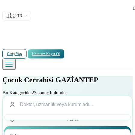
D
🇹🇷
TR
Giriş Yap
Ücretsiz Kayıt Ol
Çocuk Cerrahisi GAZİANTEP
Bu Kategoride 23 sonuç bulundu
Ara
Ara