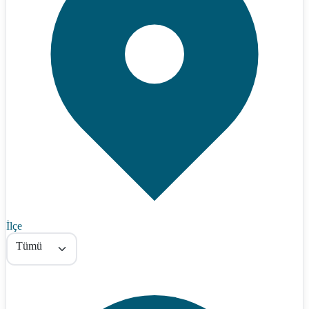
İlçe
Tümü