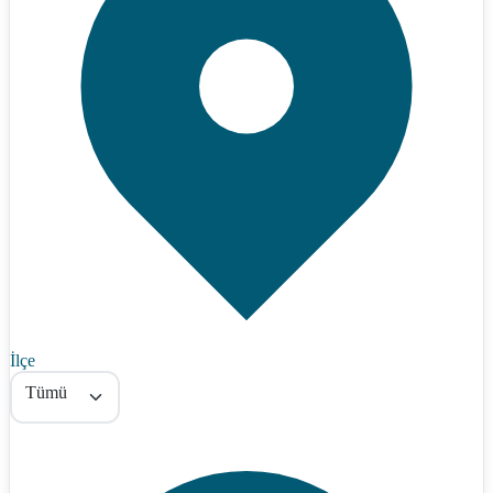
İlçe
Tümü