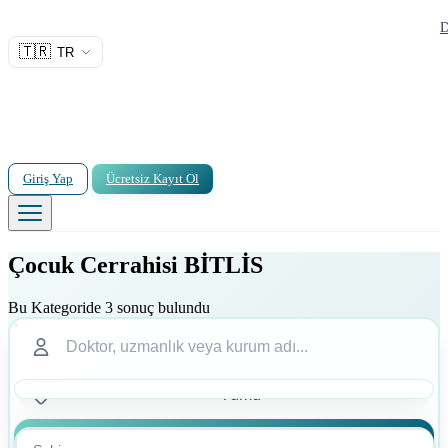
D
🇹🇷
TR
Giriş Yap
Ücretsiz Kayıt Ol
Çocuk Cerrahisi BİTLİS
Bu Kategoride 3 sonuç bulundu
Ara
Ara