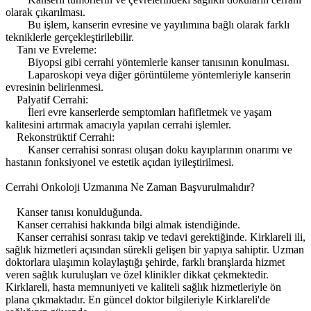
olarak çıkarılması.
Bu işlem, kanserin evresine ve yayılımına bağlı olarak farklı
tekniklerle gerçekleştirilebilir.
Tanı ve Evreleme:
Biyopsi gibi cerrahi yöntemlerle kanser tanısının konulması.
Laparoskopi veya diğer görüntüleme yöntemleriyle kanserin
evresinin belirlenmesi.
Palyatif Cerrahi:
İleri evre kanserlerde semptomları hafifletmek ve yaşam
kalitesini artırmak amacıyla yapılan cerrahi işlemler.
Rekonstrüktif Cerrahi:
Kanser cerrahisi sonrası oluşan doku kayıplarının onarımı ve
hastanın fonksiyonel ve estetik açıdan iyileştirilmesi.
Cerrahi Onkoloji Uzmanına Ne Zaman Başvurulmalıdır?
Kanser tanısı konulduğunda.
Kanser cerrahisi hakkında bilgi almak istendiğinde.
Kanser cerrahisi sonrası takip ve tedavi gerektiğinde. Kirklareli ili,
sağlık hizmetleri açısından sürekli gelişen bir yapıya sahiptir. Uzman
doktorlara ulaşımın kolaylaştığı şehirde, farklı branşlarda hizmet
veren sağlık kuruluşları ve özel klinikler dikkat çekmektedir.
Kirklareli, hasta memnuniyeti ve kaliteli sağlık hizmetleriyle ön
plana çıkmaktadır. En güncel doktor bilgileriyle Kirklareli'de