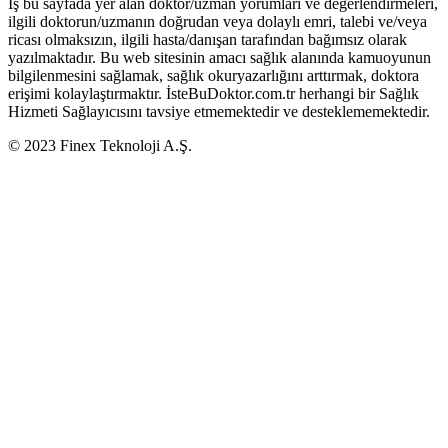
İş bu sayfada yer alan doktor/uzman yorumları ve değerlendirmeleri,
ilgili doktorun/uzmanın doğrudan veya dolaylı emri, talebi ve/veya
ricası olmaksızın, ilgili hasta/danışan tarafından bağımsız olarak
yazılmaktadır. Bu web sitesinin amacı sağlık alanında kamuoyunun
bilgilenmesini sağlamak, sağlık okuryazarlığını arttırmak, doktora
erişimi kolaylaştırmaktır. İsteBuDoktor.com.tr herhangi bir Sağlık
Hizmeti Sağlayıcısını tavsiye etmemektedir ve desteklememektedir.
© 2023 Finex Teknoloji A.Ş.