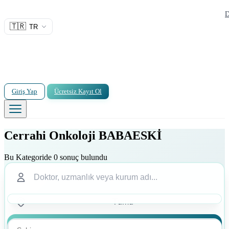
D
🇹🇷
TR
Giriş Yap
Ücretsiz Kayıt Ol
Cerrahi Onkoloji BABAESKİ
Bu Kategoride 0 sonuç bulundu
Ara
Ara