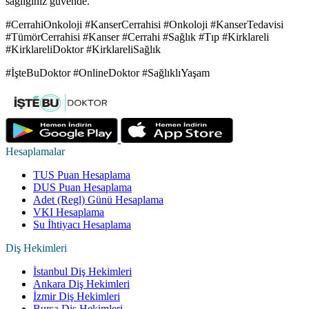
sağlığınız güvende.
#CerrahiOnkoloji #KanserCerrahisi #Onkoloji #KanserTedavisi
#TümörCerrahisi #Kanser #Cerrahi #Sağlık #Tıp #Kirklareli
#KirklareliDoktor #KirklareliSağlık
#İşteBuDoktor #OnlineDoktor #SağlıklıYaşam
Hesaplamalar
TUS Puan Hesaplama
DUS Puan Hesaplama
Adet (Regl) Günü Hesaplama
VKI Hesaplama
Su İhtiyacı Hesaplama
Diş Hekimleri
İstanbul Diş Hekimleri
Ankara Diş Hekimleri
İzmir Diş Hekimleri
Bursa Diş Hekimleri