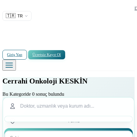
D
🇹🇷
TR
Giriş Yap
Ücretsiz Kayıt Ol
Cerrahi Onkoloji KESKİN
Bu Kategoride 0 sonuç bulundu
Ara
Ara