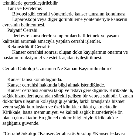
tekniklerle gerçekleştirilebilir.
Tanı ve Evreleme:
Biyopsi gibi cerrahi yöntemlerle kanser tanısının konulması.
Laparoskopi veya diğer görüntüleme yöntemleriyle kanserin
evresinin belirlenmesi.
Palyatif Cerrahi:
İleri evre kanserlerde semptomları hafifletmek ve yaşam
kalitesini artırmak amacıyla yapılan cerrahi işlemler.
Rekonstrüktif Cerrahi:
Kanser cerrahisi sonrası oluşan doku kayıplarının onarımı ve
hastanın fonksiyonel ve estetik açıdan iyileştirilmesi.
Cerrahi Onkoloji Uzmanına Ne Zaman Başvurulmalıdır?
Kanser tanısı konulduğunda.
Kanser cerrahisi hakkında bilgi almak istendiğinde.
Kanser cerrahisi sonrası takip ve tedavi gerektiğinde. Kirikkale ili,
sağlık hizmetleri açısından sürekli gelişen bir yapıya sahiptir. Uzman
doktorlara ulaşımın kolaylaştığı şehirde, farklı branşlarda hizmet
veren sağlık kuruluşları ve özel klinikler dikkat çekmektedir.
Kirikkale, hasta memnuniyeti ve kaliteli sağlık hizmetleriyle ön
plana çıkmaktadır. En güncel doktor bilgileriyle Kirikkale'de
sağlığınız güvende.
#CerrahiOnkoloji #KanserCerrahisi #Onkoloji #KanserTedavisi