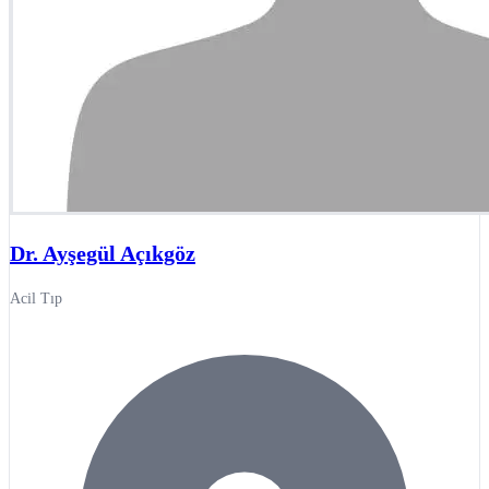
Dr. Ayşegül Açıkgöz
Acil Tıp