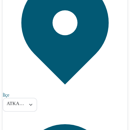
İlçe
ATKARACALAR