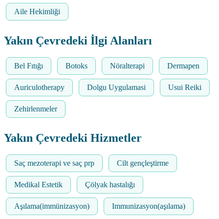
Aile Hekimliği
Yakın Çevredeki İlgi Alanları
Bel Fıtığı
Botoks
Nöralterapi
Dermapen
Auriculotherapy
Dolgu Uygulamasi
Usui Reiki
Zehirlenmeler
Yakın Çevredeki Hizmetler
Saç mezoterapi ve saç prp
Cilt gençleştirme
Medikal Estetik
Çölyak hastalığı
Aşılama(immünizasyon)
Immunizasyon(aşılama)