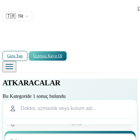
D
🇹🇷
TR
Giriş Yap
Ücretsiz Kayıt Ol
ATKARACALAR
Bu Kategoride 1 sonuç bulundu
Ara
Ara