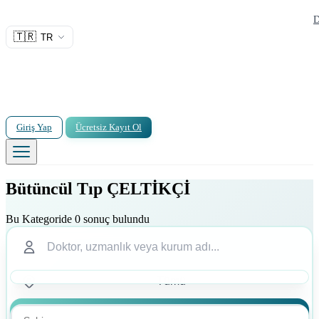
D
🇹🇷
TR
Giriş Yap
Ücretsiz Kayıt Ol
Bütüncül Tıp ÇELTİKÇİ
Bu Kategoride 0 sonuç bulundu
Ara
Ara