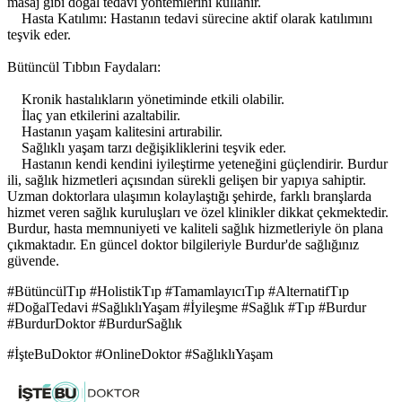
masaj gibi doğal tedavi yöntemlerini kullanır.
Hasta Katılımı: Hastanın tedavi sürecine aktif olarak katılımını
teşvik eder.
Bütüncül Tıbbın Faydaları:
Kronik hastalıkların yönetiminde etkili olabilir.
İlaç yan etkilerini azaltabilir.
Hastanın yaşam kalitesini artırabilir.
Sağlıklı yaşam tarzı değişikliklerini teşvik eder.
Hastanın kendi kendini iyileştirme yeteneğini güçlendirir. Burdur
ili, sağlık hizmetleri açısından sürekli gelişen bir yapıya sahiptir.
Uzman doktorlara ulaşımın kolaylaştığı şehirde, farklı branşlarda
hizmet veren sağlık kuruluşları ve özel klinikler dikkat çekmektedir.
Burdur, hasta memnuniyeti ve kaliteli sağlık hizmetleriyle ön plana
çıkmaktadır. En güncel doktor bilgileriyle Burdur'de sağlığınız
güvende.
#BütüncülTıp #HolistikTıp #TamamlayıcıTıp #AlternatifTıp
#DoğalTedavi #SağlıklıYaşam #İyileşme #Sağlık #Tıp #Burdur
#BurdurDoktor #BurdurSağlık
#İşteBuDoktor #OnlineDoktor #SağlıklıYaşam