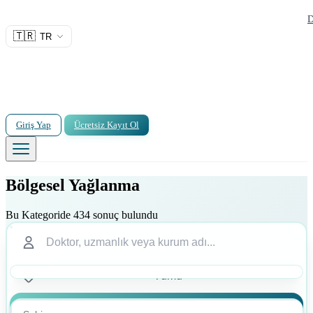
D
🇹🇷
TR
Giriş Yap
Ücretsiz Kayıt Ol
Bölgesel Yağlanma
Bu Kategoride 434 sonuç bulundu
Ara
Ara