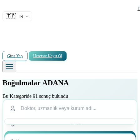
D
🇹🇷
TR
Giriş Yap
Ücretsiz Kayıt Ol
Boğulmalar ADANA
Bu Kategoride 91 sonuç bulundu
Ara
Ara