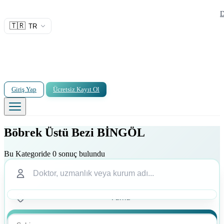
D
🇹🇷
TR
Giriş Yap
Ücretsiz Kayıt Ol
Böbrek Üstü Bezi BİNGÖL
Bu Kategoride 0 sonuç bulundu
Ara
Ara