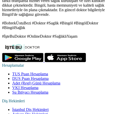
farklı branşlarda hizmet veren sağlık kuruluşları ve özel klinikler
dikkat çekmektedir. Bingöl, hasta memnuniyeti ve kaliteli sağlık
hizmetleriyle ön plana çıkmaktadır. En güncel doktor bilgileriyle
Bingöl'de sağlığınız güvende.
#BobrekÜstuBezi #Doktor #Saglik #Bingöl #BingölDoktor
#BingölSağlık
#İşteBuDoktor #OnlineDoktor #SağlıklıYaşam
Hesaplamalar
TUS Puan Hesaplama
DUS Puan Hesaplama
Adet (Regl) Günü Hesaplama
VKI Hesaplama
Su İhtiyacı Hesaplama
Diş Hekimleri
İstanbul Diş Hekimleri