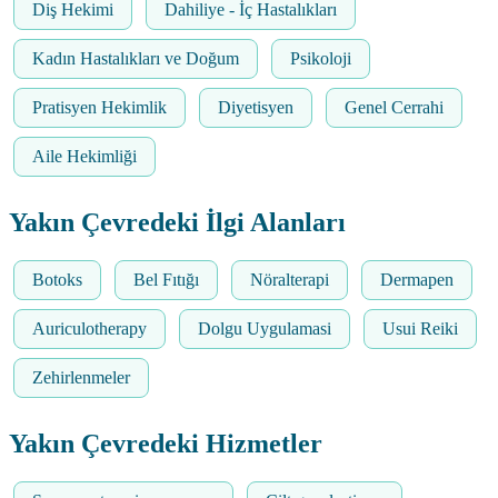
Diş Hekimi
Dahiliye - İç Hastalıkları
Kadın Hastalıkları ve Doğum
Psikoloji
Pratisyen Hekimlik
Diyetisyen
Genel Cerrahi
Aile Hekimliği
Yakın Çevredeki İlgi Alanları
Botoks
Bel Fıtığı
Nöralterapi
Dermapen
Auriculotherapy
Dolgu Uygulamasi
Usui Reiki
Zehirlenmeler
Yakın Çevredeki Hizmetler