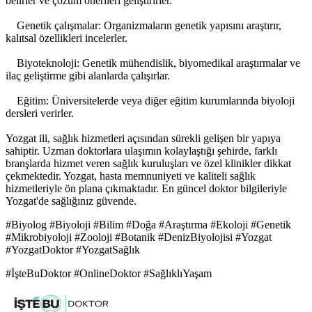
belirler ve çözüm önerileri geliştirirler.
Genetik çalışmalar: Organizmaların genetik yapısını araştırır,
kalıtsal özellikleri incelerler.
Biyoteknoloji: Genetik mühendislik, biyomedikal araştırmalar ve
ilaç geliştirme gibi alanlarda çalışırlar.
Eğitim: Üniversitelerde veya diğer eğitim kurumlarında biyoloji
dersleri verirler.
Yozgat ili, sağlık hizmetleri açısından sürekli gelişen bir yapıya
sahiptir. Uzman doktorlara ulaşımın kolaylaştığı şehirde, farklı
branşlarda hizmet veren sağlık kuruluşları ve özel klinikler dikkat
çekmektedir. Yozgat, hasta memnuniyeti ve kaliteli sağlık
hizmetleriyle ön plana çıkmaktadır. En güncel doktor bilgileriyle
Yozgat'de sağlığınız güvende.
#Biyolog #Biyoloji #Bilim #Doğa #Araştırma #Ekoloji #Genetik
#Mikrobiyoloji #Zooloji #Botanik #DenizBiyolojisi #Yozgat
#YozgatDoktor #YozgatSağlık
#İşteBuDoktor #OnlineDoktor #SağlıklıYaşam