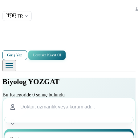
D
🇹🇷
TR
Giriş Yap
Ücretsiz Kayıt Ol
Biyolog YOZGAT
Bu Kategoride 0 sonuç bulundu
Ara
Ara