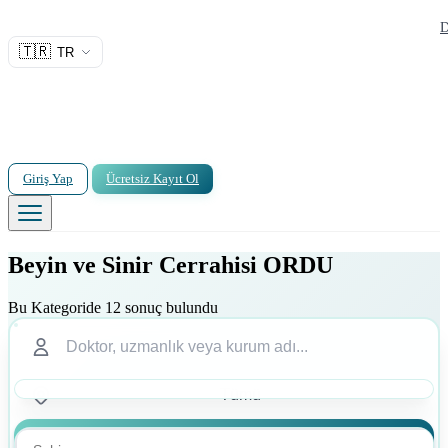
D
🇹🇷
TR
Giriş Yap
Ücretsiz Kayıt Ol
Beyin ve Sinir Cerrahisi ORDU
Bu Kategoride 12 sonuç bulundu
Ara
Ara