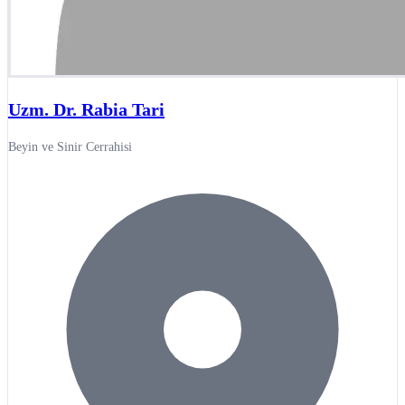
Uzm. Dr. Rabia Tari
Beyin ve Sinir Cerrahisi