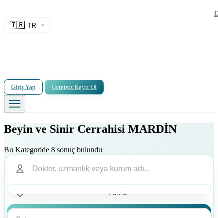
D
🇹🇷
TR
Giriş Yap
Ücretsiz Kayıt Ol
Beyin ve Sinir Cerrahisi MARDİN
Bu Kategoride 8 sonuç bulundu
Ara
Ara