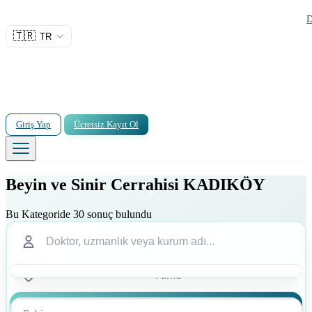
D
🇹🇷
TR
Giriş Yap
Ücretsiz Kayıt Ol
Beyin ve Sinir Cerrahisi KADIKÖY
Bu Kategoride 30 sonuç bulundu
Ara
Ara