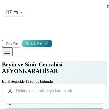
D
🇹🇷
TR
Giriş Yap
Ücretsiz Kayıt Ol
Beyin ve Sinir Cerrahisi
AFYONKARAHİSAR
Bu Kategoride 11 sonuç bulundu