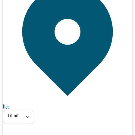
İlçe
Tümü