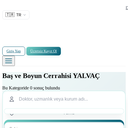
D
🇹🇷
TR
Giriş Yap
Ücretsiz Kayıt Ol
Baş ve Boyun Cerrahisi YALVAÇ
Bu Kategoride 0 sonuç bulundu
Ara
Ara