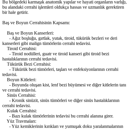
Bu bölgedeki karmaşık anatomik yapılar ve hayati organların varlığı,
bu alandaki cerrahi işlemleri oldukça hassas ve uzmanlık gerektiren
bir hale getirir.
Baş ve Boyun Cerrahisinin Kapsamı:
Baş ve Boyun Kanserleri:
- Ağız boşluğu, gırtlak, yutak, tiroid, tükürük bezleri ve deri
kanserleri gibi malign tümörlerin cerrahi tedavisi.
Tiroid Cerrahisi:
- Tiroid nodülleri, guatr ve tiroid kanseri gibi tiroid bezi
hastalıklarının cerrahi tedavisi.
Tükürük Bezi Cerrahisi:
- Tükürük bezi tümörleri, taşları ve enfeksiyonlarının cerrahi
tedavisi.
Boyun Kitleleri:
- Boyunda oluşan kist, lenf bezi büyümesi ve diğer kitlelerin tanı
ve cerrahi tedavisi.
Sinüs Cerrahisi:
- Kronik sinüzit, sinüs tümörleri ve diğer sinüs hastalıklarının
cerrahi tedavisi.
Kulak Cerrahisi:
- Bazı kulak tümörlerinin tedavisi bu cerrahi alanına girer.
Yüz Travmaları:
- Yüz kemiklerinin kırıkları ve yumuşak doku yaralanmalarının