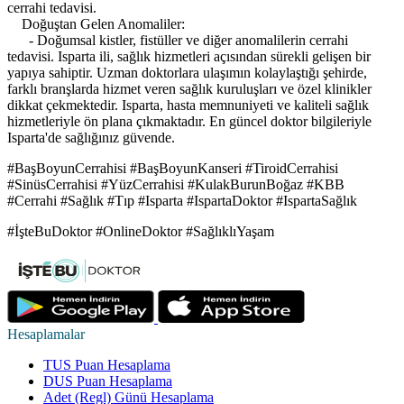
cerrahi tedavisi.
Doğuştan Gelen Anomaliler:
- Doğumsal kistler, fistüller ve diğer anomalilerin cerrahi
tedavisi. Isparta ili, sağlık hizmetleri açısından sürekli gelişen bir
yapıya sahiptir. Uzman doktorlara ulaşımın kolaylaştığı şehirde,
farklı branşlarda hizmet veren sağlık kuruluşları ve özel klinikler
dikkat çekmektedir. Isparta, hasta memnuniyeti ve kaliteli sağlık
hizmetleriyle ön plana çıkmaktadır. En güncel doktor bilgileriyle
Isparta'de sağlığınız güvende.
#BaşBoyunCerrahisi #BaşBoyunKanseri #TiroidCerrahisi
#SinüsCerrahisi #YüzCerrahisi #KulakBurunBoğaz #KBB
#Cerrahi #Sağlık #Tıp #Isparta #IspartaDoktor #IspartaSağlık
#İşteBuDoktor #OnlineDoktor #SağlıklıYaşam
Hesaplamalar
TUS Puan Hesaplama
DUS Puan Hesaplama
Adet (Regl) Günü Hesaplama