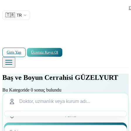
D
🇹🇷
TR
Giriş Yap
Ücretsiz Kayıt Ol
Baş ve Boyun Cerrahisi GÜZELYURT
Bu Kategoride 0 sonuç bulundu
Ara
Ara