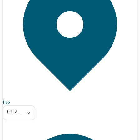
İlçe
GÜZELYURT