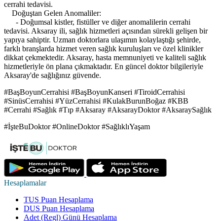
cerrahi tedavisi.
Doğuştan Gelen Anomaliler:
- Doğumsal kistler, fistüller ve diğer anomalilerin cerrahi
tedavisi. Aksaray ili, sağlık hizmetleri açısından sürekli gelişen bir
yapıya sahiptir. Uzman doktorlara ulaşımın kolaylaştığı şehirde,
farklı branşlarda hizmet veren sağlık kuruluşları ve özel klinikler
dikkat çekmektedir. Aksaray, hasta memnuniyeti ve kaliteli sağlık
hizmetleriyle ön plana çıkmaktadır. En güncel doktor bilgileriyle
Aksaray'de sağlığınız güvende.
#BaşBoyunCerrahisi #BaşBoyunKanseri #TiroidCerrahisi
#SinüsCerrahisi #YüzCerrahisi #KulakBurunBoğaz #KBB
#Cerrahi #Sağlık #Tıp #Aksaray #AksarayDoktor #AksaraySağlık
#İşteBuDoktor #OnlineDoktor #SağlıklıYaşam
Hesaplamalar
TUS Puan Hesaplama
DUS Puan Hesaplama
Adet (Regl) Günü Hesaplama