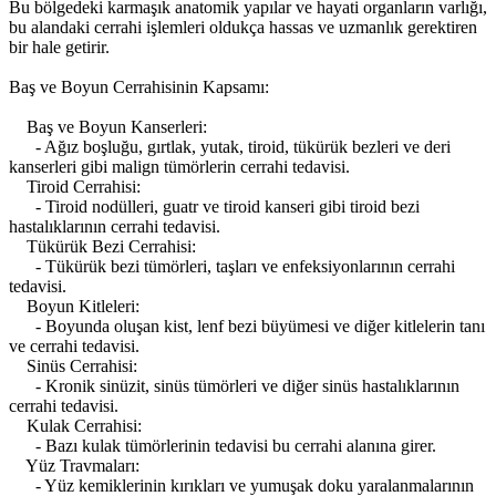
Bu bölgedeki karmaşık anatomik yapılar ve hayati organların varlığı,
bu alandaki cerrahi işlemleri oldukça hassas ve uzmanlık gerektiren
bir hale getirir.
Baş ve Boyun Cerrahisinin Kapsamı:
Baş ve Boyun Kanserleri:
- Ağız boşluğu, gırtlak, yutak, tiroid, tükürük bezleri ve deri
kanserleri gibi malign tümörlerin cerrahi tedavisi.
Tiroid Cerrahisi:
- Tiroid nodülleri, guatr ve tiroid kanseri gibi tiroid bezi
hastalıklarının cerrahi tedavisi.
Tükürük Bezi Cerrahisi:
- Tükürük bezi tümörleri, taşları ve enfeksiyonlarının cerrahi
tedavisi.
Boyun Kitleleri:
- Boyunda oluşan kist, lenf bezi büyümesi ve diğer kitlelerin tanı
ve cerrahi tedavisi.
Sinüs Cerrahisi:
- Kronik sinüzit, sinüs tümörleri ve diğer sinüs hastalıklarının
cerrahi tedavisi.
Kulak Cerrahisi:
- Bazı kulak tümörlerinin tedavisi bu cerrahi alanına girer.
Yüz Travmaları:
- Yüz kemiklerinin kırıkları ve yumuşak doku yaralanmalarının