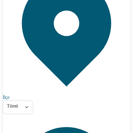
İlçe
Tümü