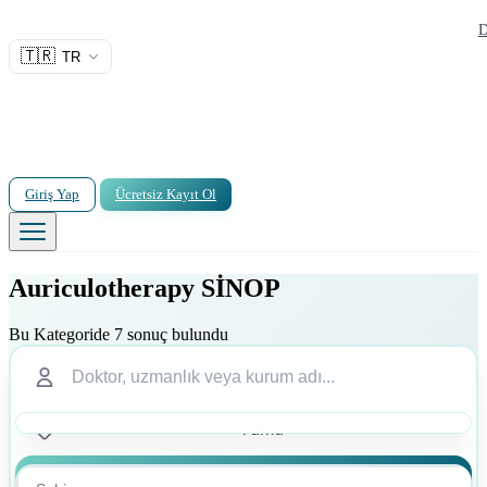
D
🇹🇷
TR
Giriş Yap
Ücretsiz Kayıt Ol
Auriculotherapy SİNOP
Bu Kategoride 7 sonuç bulundu
Ara
Ara