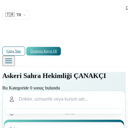
D
🇹🇷
TR
Giriş Yap
Ücretsiz Kayıt Ol
Askeri Sahra Hekimliği ÇANAKÇI
Bu Kategoride 0 sonuç bulundu
Ara
Ara