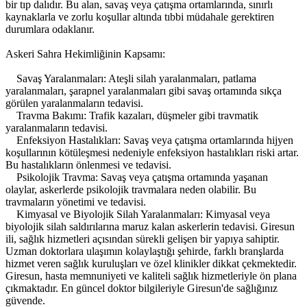
bir tıp dalıdır. Bu alan, savaş veya çatışma ortamlarında, sınırlı
kaynaklarla ve zorlu koşullar altında tıbbi müdahale gerektiren
durumlara odaklanır.
Askeri Sahra Hekimliğinin Kapsamı:
Savaş Yaralanmaları: Ateşli silah yaralanmaları, patlama
yaralanmaları, şarapnel yaralanmaları gibi savaş ortamında sıkça
görülen yaralanmaların tedavisi.
Travma Bakımı: Trafik kazaları, düşmeler gibi travmatik
yaralanmaların tedavisi.
Enfeksiyon Hastalıkları: Savaş veya çatışma ortamlarında hijyen
koşullarının kötüleşmesi nedeniyle enfeksiyon hastalıkları riski artar.
Bu hastalıkların önlenmesi ve tedavisi.
Psikolojik Travma: Savaş veya çatışma ortamında yaşanan
olaylar, askerlerde psikolojik travmalara neden olabilir. Bu
travmaların yönetimi ve tedavisi.
Kimyasal ve Biyolojik Silah Yaralanmaları: Kimyasal veya
biyolojik silah saldırılarına maruz kalan askerlerin tedavisi. Giresun
ili, sağlık hizmetleri açısından sürekli gelişen bir yapıya sahiptir.
Uzman doktorlara ulaşımın kolaylaştığı şehirde, farklı branşlarda
hizmet veren sağlık kuruluşları ve özel klinikler dikkat çekmektedir.
Giresun, hasta memnuniyeti ve kaliteli sağlık hizmetleriyle ön plana
çıkmaktadır. En güncel doktor bilgileriyle Giresun'de sağlığınız
güvende.