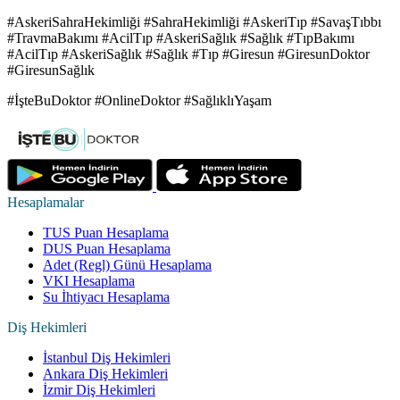
#AskeriSahraHekimliği #SahraHekimliği #AskeriTıp #SavaşTıbbı
#TravmaBakımı #AcilTıp #AskeriSağlık #Sağlık #TıpBakımı
#AcilTıp #AskeriSağlık #Sağlık #Tıp #Giresun #GiresunDoktor
#GiresunSağlık
#İşteBuDoktor #OnlineDoktor #SağlıklıYaşam
Hesaplamalar
TUS Puan Hesaplama
DUS Puan Hesaplama
Adet (Regl) Günü Hesaplama
VKI Hesaplama
Su İhtiyacı Hesaplama
Diş Hekimleri
İstanbul Diş Hekimleri
Ankara Diş Hekimleri
İzmir Diş Hekimleri