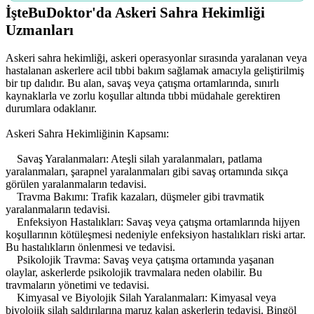
İşteBuDoktor'da Askeri Sahra Hekimliği
Uzmanları
Askeri sahra hekimliği, askeri operasyonlar sırasında yaralanan veya
hastalanan askerlere acil tıbbi bakım sağlamak amacıyla geliştirilmiş
bir tıp dalıdır. Bu alan, savaş veya çatışma ortamlarında, sınırlı
kaynaklarla ve zorlu koşullar altında tıbbi müdahale gerektiren
durumlara odaklanır.
Askeri Sahra Hekimliğinin Kapsamı:
Savaş Yaralanmaları: Ateşli silah yaralanmaları, patlama
yaralanmaları, şarapnel yaralanmaları gibi savaş ortamında sıkça
görülen yaralanmaların tedavisi.
Travma Bakımı: Trafik kazaları, düşmeler gibi travmatik
yaralanmaların tedavisi.
Enfeksiyon Hastalıkları: Savaş veya çatışma ortamlarında hijyen
koşullarının kötüleşmesi nedeniyle enfeksiyon hastalıkları riski artar.
Bu hastalıkların önlenmesi ve tedavisi.
Psikolojik Travma: Savaş veya çatışma ortamında yaşanan
olaylar, askerlerde psikolojik travmalara neden olabilir. Bu
travmaların yönetimi ve tedavisi.
Kimyasal ve Biyolojik Silah Yaralanmaları: Kimyasal veya
biyolojik silah saldırılarına maruz kalan askerlerin tedavisi. Bingöl