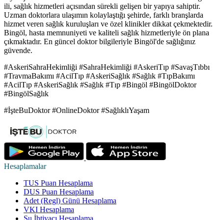
ili, sağlık hizmetleri açısından sürekli gelişen bir yapıya sahiptir.
Uzman doktorlara ulaşımın kolaylaştığı şehirde, farklı branşlarda
hizmet veren sağlık kuruluşları ve özel klinikler dikkat çekmektedir.
Bingöl, hasta memnuniyeti ve kaliteli sağlık hizmetleriyle ön plana
çıkmaktadır. En güncel doktor bilgileriyle Bingöl'de sağlığınız
güvende.
#AskeriSahraHekimliği #SahraHekimliği #AskeriTıp #SavaşTıbbı
#TravmaBakımı #AcilTıp #AskeriSağlık #Sağlık #TıpBakımı
#AcilTıp #AskeriSağlık #Sağlık #Tıp #Bingöl #BingölDoktor
#BingölSağlık
#İşteBuDoktor #OnlineDoktor #SağlıklıYaşam
Hesaplamalar
TUS Puan Hesaplama
DUS Puan Hesaplama
Adet (Regl) Günü Hesaplama
VKI Hesaplama
Su İhtiyacı Hesaplama