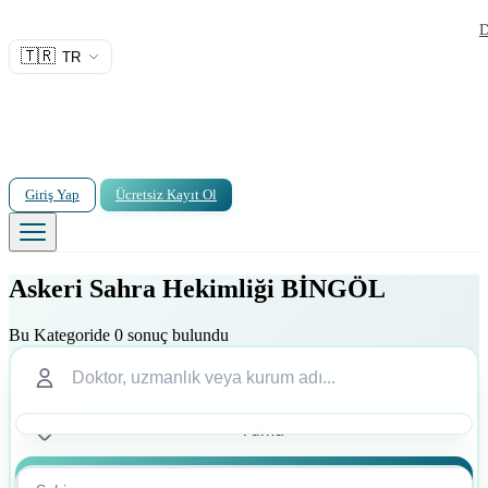
D
🇹🇷
TR
Giriş Yap
Ücretsiz Kayıt Ol
Askeri Sahra Hekimliği BİNGÖL
Bu Kategoride 0 sonuç bulundu
Ara
Ara