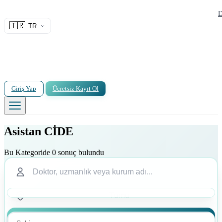
D
🇹🇷
TR
Giriş Yap
Ücretsiz Kayıt Ol
Asistan CİDE
Bu Kategoride 0 sonuç bulundu
Ara
Ara