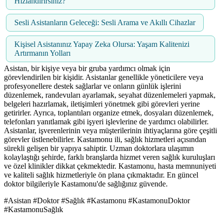
Hızlandırırsınız?
Sesli Asistanların Geleceği: Sesli Arama ve Akıllı Cihazlar
Kişisel Asistanınız Yapay Zeka Olursa: Yaşam Kalitenizi
Artırmanın Yolları
Asistan, bir kişiye veya bir gruba yardımcı olmak için
görevlendirilen bir kişidir. Asistanlar genellikle yöneticilere veya
profesyonellere destek sağlarlar ve onların günlük işlerini
düzenlemek, randevuları ayarlamak, seyahat düzenlemeleri yapmak,
belgeleri hazırlamak, iletişimleri yönetmek gibi görevleri yerine
getirirler. Ayrıca, toplantıları organize etmek, dosyaları düzenlemek,
telefonları yanıtlamak gibi işyeri işlevlerine de yardımcı olabilirler.
Asistanlar, işverenlerinin veya müşterilerinin ihtiyaçlarına göre çeşitli
görevler üstlenebilirler. Kastamonu ili, sağlık hizmetleri açısından
sürekli gelişen bir yapıya sahiptir. Uzman doktorlara ulaşımın
kolaylaştığı şehirde, farklı branşlarda hizmet veren sağlık kuruluşları
ve özel klinikler dikkat çekmektedir. Kastamonu, hasta memnuniyeti
ve kaliteli sağlık hizmetleriyle ön plana çıkmaktadır. En güncel
doktor bilgileriyle Kastamonu'de sağlığınız güvende.
#Asistan #Doktor #Sağlık #Kastamonu #KastamonuDoktor
#KastamonuSağlık