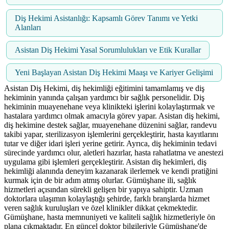
Diş Hekimi Asistanlığı: Kapsamlı Görev Tanımı ve Yetki
Alanları
Asistan Diş Hekimi Yasal Sorumlulukları ve Etik Kurallar
Yeni Başlayan Asistan Diş Hekimi Maaşı ve Kariyer Gelişimi
Asistan Diş Hekimi, diş hekimliği eğitimini tamamlamış ve diş
hekiminin yanında çalışan yardımcı bir sağlık personelidir. Diş
hekiminin muayenehane veya klinikteki işlerini kolaylaştırmak ve
hastalara yardımcı olmak amacıyla görev yapar. Asistan diş hekimi,
diş hekimine destek sağlar, muayenehane düzenini sağlar, randevu
takibi yapar, sterilizasyon işlemlerini gerçekleştirir, hasta kayıtlarını
tutar ve diğer idari işleri yerine getirir. Ayrıca, diş hekiminin tedavi
sürecinde yardımcı olur, aletleri hazırlar, hasta rahatlatma ve anestezi
uygulama gibi işlemleri gerçekleştirir. Asistan diş hekimleri, diş
hekimliği alanında deneyim kazanarak ilerlemek ve kendi pratiğini
kurmak için de bir adım atmış olurlar. Gümüşhane ili, sağlık
hizmetleri açısından sürekli gelişen bir yapıya sahiptir. Uzman
doktorlara ulaşımın kolaylaştığı şehirde, farklı branşlarda hizmet
veren sağlık kuruluşları ve özel klinikler dikkat çekmektedir.
Gümüşhane, hasta memnuniyeti ve kaliteli sağlık hizmetleriyle ön
plana çıkmaktadır. En güncel doktor bilgileriyle Gümüşhane'de