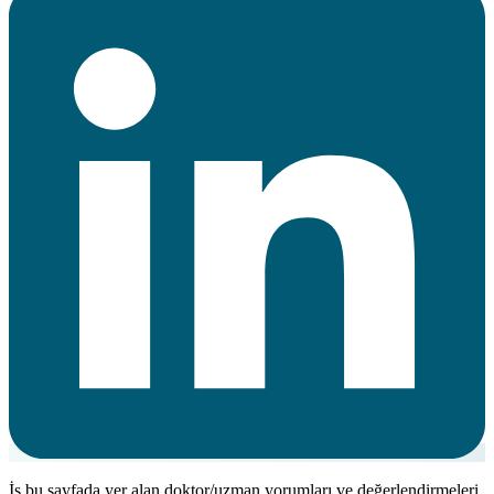
İş bu sayfada yer alan doktor/uzman yorumları ve değerlendirmeleri,