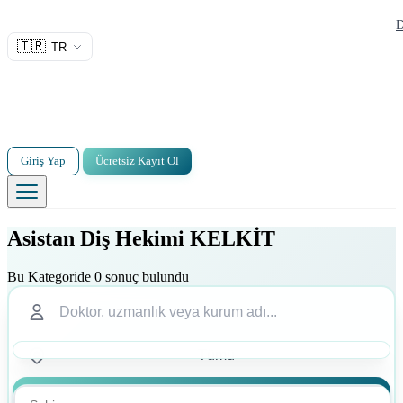
D
🇹🇷
TR
Giriş Yap
Ücretsiz Kayıt Ol
Asistan Diş Hekimi KELKİT
Bu Kategoride 0 sonuç bulundu
Ara
Ara