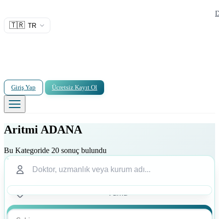
D
🇹🇷
TR
Giriş Yap
Ücretsiz Kayıt Ol
Aritmi ADANA
Bu Kategoride 20 sonuç bulundu
Ara
Ara