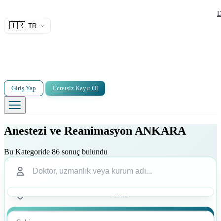
D
🇹🇷
TR
Giriş Yap
Ücretsiz Kayıt Ol
Anestezi ve Reanimasyon ANKARA
Bu Kategoride 86 sonuç bulundu
Ara
Ara