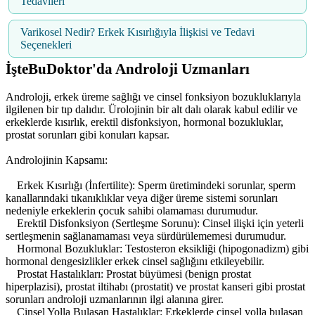
Tedavileri
Varikosel Nedir? Erkek Kısırlığıyla İlişkisi ve Tedavi
Seçenekleri
İşteBuDoktor'da Androloji Uzmanları
Androloji, erkek üreme sağlığı ve cinsel fonksiyon bozukluklarıyla
ilgilenen bir tıp dalıdır. Ürolojinin bir alt dalı olarak kabul edilir ve
erkeklerde kısırlık, erektil disfonksiyon, hormonal bozukluklar,
prostat sorunları gibi konuları kapsar.
Androlojinin Kapsamı:
Erkek Kısırlığı (İnfertilite): Sperm üretimindeki sorunlar, sperm
kanallarındaki tıkanıklıklar veya diğer üreme sistemi sorunları
nedeniyle erkeklerin çocuk sahibi olamaması durumudur.
Erektil Disfonksiyon (Sertleşme Sorunu): Cinsel ilişki için yeterli
sertleşmenin sağlanamaması veya sürdürülememesi durumudur.
Hormonal Bozukluklar: Testosteron eksikliği (hipogonadizm) gibi
hormonal dengesizlikler erkek cinsel sağlığını etkileyebilir.
Prostat Hastalıkları: Prostat büyümesi (benign prostat
hiperplazisi), prostat iltihabı (prostatit) ve prostat kanseri gibi prostat
sorunları androloji uzmanlarının ilgi alanına girer.
Cinsel Yolla Bulaşan Hastalıklar: Erkeklerde cinsel yolla bulaşan