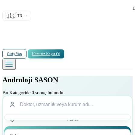
D
🇹🇷
TR
Giriş Yap
Ücretsiz Kayıt Ol
Androloji SASON
Bu Kategoride 0 sonuç bulundu
Ara
Ara