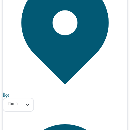
İlçe
Tümü