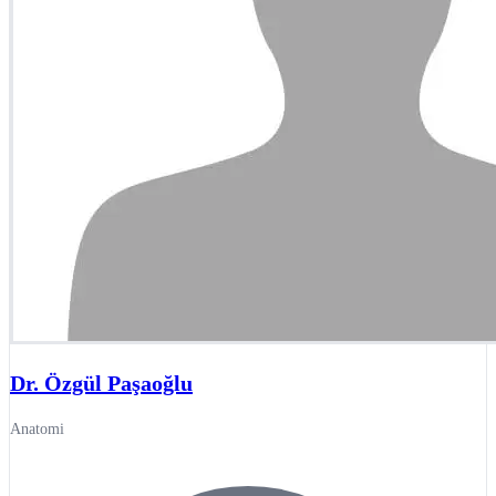
Dr. Özgül Paşaoğlu
Anatomi