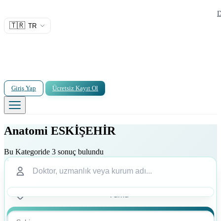
D
🇹🇷
TR
Giriş Yap
Ücretsiz Kayıt Ol
Anatomi ESKİŞEHİR
Bu Kategoride 3 sonuç bulundu
Ara
Ara