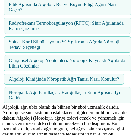
Fıtık Ağrısında Algoloji: Bel ve Boyun Fıtığı Ağrısı Nasıl
Geçer?
Radyofrekans Termokoagülasyon (RFTC): Sinir Ağrılarında
Kalıcı Çözümler
Spinal Kord Stimülasyonu (SCS): Kronik Ağrıda Nörolojik
Tedavi Seçeneği
Girişimsel Algoloji Yöntemleri: Nörolojik Kaynaklı Ağrılarda
Etkin Çözümler
Algoloji Kliniğinde Nöropatik Ağrı Tanısı Nasıl Konulur?
Nöropatik Ağrı İçin İlaçlar: Hangi İlaçlar Sinir Ağrısına İyi
Gelir?
Algoloji, ağrı tıbbı olarak da bilinen bir tıbbi uzmanlık dalıdır.
Noroloji ise sinir sistemi hastalıklarıyla ilgilenen bir tıbbi uzmanlık
dalıdır. Algoloji (Noroloji), ağrıyı tedavi etmek ve yönetmek için
sinir sistemi üzerindeki etkilerini inceleyen bir disiplindir. Bu
uzmanlık dalı, kronik ağrı, migren, bel ağrısı, sinir sıkışması gibi
çeşitli ağrı durumlarının teşhis ve tedavisini yapar. Algoloji