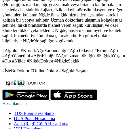
(Noroloji) uzmanları, ağrıyı azaltmak veya ortadan kaldırmak için
ilaç tedavisi, sinir blokajları, fizik tedavi, nörostimülasyon ve diğer
yöntemleri kullanır. Niğde ili, sağlık hizmetleri açısından sürekli
gelişen bir yapıya sahiptir. Uzman doktorlara ulaşımın kolaylaştığı
şehirde, farklı branşlarda hizmet veren sağlık kuruluşları ve özel
klinikler dikkat çekmektedir. Niğde, hasta memnuniyeti ve kaliteli
sağlık hizmetleriyle ön plana çıkmaktadır. En güncel doktor
bilgileriyle Niğde'de sağlığınız güvende.
#Algoloji #KronikAğrıFarkındalığı #AğrıTedavisi #KronikAğrı
#AğrıYönetimi #AğrıKliniği #AğrıUzmanı #Sağlık #SağlıklıYaşam
#Tıp #Niğde #NiğdeDoktor #NiğdeSağlık
#İşteBuDoktor #OnlineDoktor #SağlıklıYaşam
Hesaplamalar
TUS Puan Hesaplama
DUS Puan Hesaplama
Adet (Regl) Günü Hesaplama
VKI Hesaplama