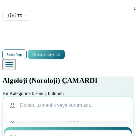
D
🇹🇷
TR
Giriş Yap
Ücretsiz Kayıt Ol
Algoloji (Noroloji) ÇAMARDI
Bu Kategoride 0 sonuç bulundu
Ara
Ara