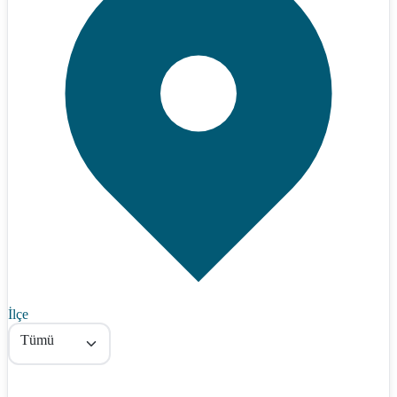
İlçe
Tümü