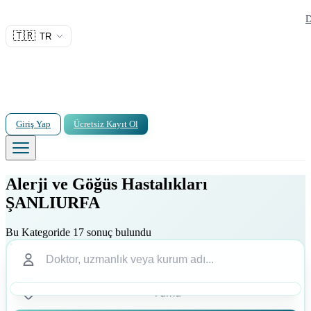
D
🇹🇷
TR
Giriş Yap
Ücretsiz Kayıt Ol
Alerji ve Göğüs Hastalıkları
ŞANLIURFA
Bu Kategoride 17 sonuç bulundu