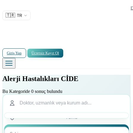
D
🇹🇷
TR
Giriş Yap
Ücretsiz Kayıt Ol
Alerji Hastalıkları CİDE
Bu Kategoride 0 sonuç bulundu
Ara
Ara