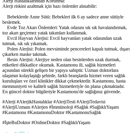
Alerji Hastalıklarından Korunma:
Alerji riskini azaltmak için bazı önlemler alınabilir:
Bebeklerde Anne Sütü: Bebekleri ilk 6 ay sadece anne sütüyle
beslemek.
Evde Toz Akarı Önlemleri: Yatak odasını sık sık havalandırmak,
toz akarı geçirmez yatak takımları kullanmak.
Evcil Hayvan Alerjisi: Evcil hayvanları yatak odasından uzak
tutmak, sık sık yıkamak.
Polen Alerjisi: Polen mevsiminde pencereleri kapalı tutmak, dışarı
çıkarken maske takmak.
Besin Alerjisi: Alerjiye neden olan besinlerden uzak durmak,
etiketleri dikkatlice okumak. Kastamonu ili, sağlık hizmetleri
açısından sürekli gelişen bir yapıya sahiptir. Uzman doktorlara
ulaşımın kolaylaştığı şehirde, farklı branşlarda hizmet veren sağlık
kuruluşları ve özel klinikler dikkat çekmektedir. Kastamonu, hasta
memnuniyeti ve kaliteli sağlık hizmetleriyle ön plana çıkmaktadır.
En güncel doktor bilgileriyle Kastamonu'de sağlığınız güvende.
#Alerji #AlerjikHastalıklar #AlerjiTesti #AlerjiTedavisi
#AlerjiUzmanı #Alerjen #İmmünoloji #Sağlık #SağlıklıYaşam
#Kastamonu #KastamonuDoktor #KastamonuSağlık
#İşteBuDoktor #OnlineDoktor #SağlıklıYaşam