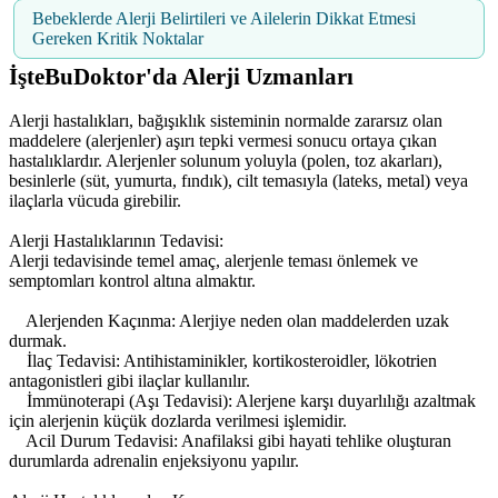
Bebeklerde Alerji Belirtileri ve Ailelerin Dikkat Etmesi
Gereken Kritik Noktalar
İşteBuDoktor'da Alerji Uzmanları
Alerji hastalıkları, bağışıklık sisteminin normalde zararsız olan
maddelere (alerjenler) aşırı tepki vermesi sonucu ortaya çıkan
hastalıklardır. Alerjenler solunum yoluyla (polen, toz akarları),
besinlerle (süt, yumurta, fındık), cilt temasıyla (lateks, metal) veya
ilaçlarla vücuda girebilir.
Alerji Hastalıklarının Tedavisi:
Alerji tedavisinde temel amaç, alerjenle teması önlemek ve
semptomları kontrol altına almaktır.
Alerjenden Kaçınma: Alerjiye neden olan maddelerden uzak
durmak.
İlaç Tedavisi: Antihistaminikler, kortikosteroidler, lökotrien
antagonistleri gibi ilaçlar kullanılır.
İmmünoterapi (Aşı Tedavisi): Alerjene karşı duyarlılığı azaltmak
için alerjenin küçük dozlarda verilmesi işlemidir.
Acil Durum Tedavisi: Anafilaksi gibi hayati tehlike oluşturan
durumlarda adrenalin enjeksiyonu yapılır.