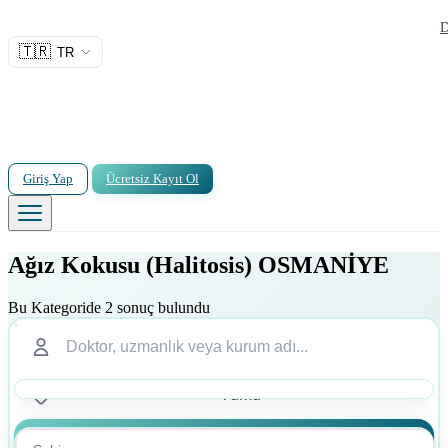
D
🇹🇷
TR
Giriş Yap
Ücretsiz Kayıt Ol
Ağız Kokusu (Halitosis) OSMANİYE
Bu Kategoride 2 sonuç bulundu
Ara
Ara