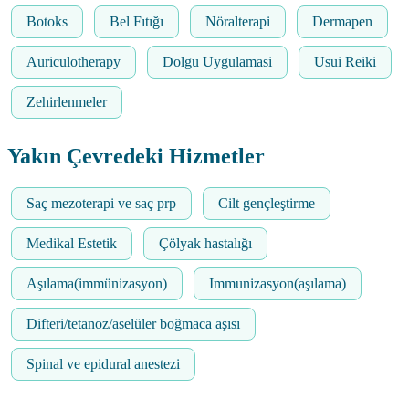
Botoks
Bel Fıtığı
Nöralterapi
Dermapen
Auriculotherapy
Dolgu Uygulamasi
Usui Reiki
Zehirlenmeler
Yakın Çevredeki Hizmetler
Saç mezoterapi ve saç prp
Cilt gençleştirme
Medikal Estetik
Çölyak hastalığı
Aşılama(immünizasyon)
Immunizasyon(aşılama)
Difteri/tetanoz/aselüler boğmaca aşısı
Spinal ve epidural anestezi