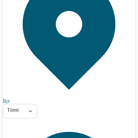
İlçe
Tümü