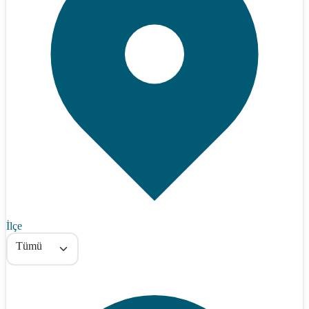
İlçe
Tümü