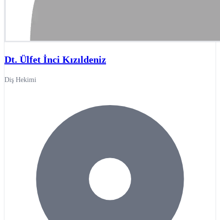
Dt. Ülfet İnci Kızıldeniz
Diş Hekimi