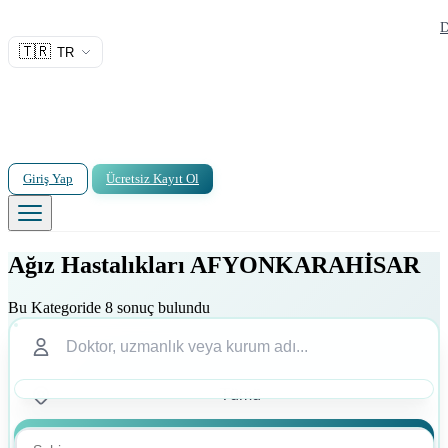
D
🇹🇷
TR
Giriş Yap
Ücretsiz Kayıt Ol
Ağız Hastalıkları AFYONKARAHİSAR
Bu Kategoride 8 sonuç bulundu
Ara
Ara