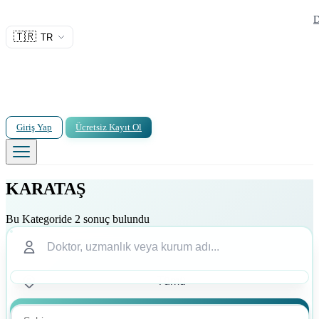
D
🇹🇷
TR
Giriş Yap
Ücretsiz Kayıt Ol
KARATAŞ
Bu Kategoride 2 sonuç bulundu
Ara
Ara