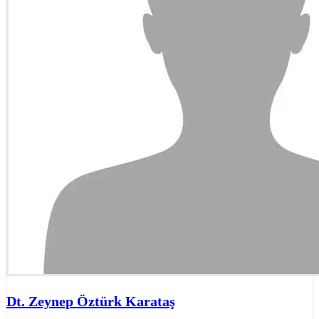
Dt. Zeynep Öztürk Karataş