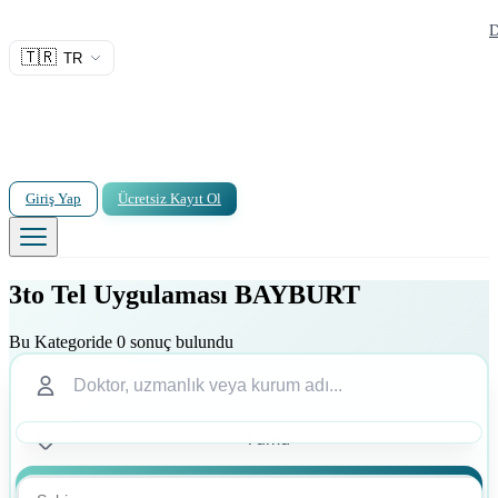
D
🇹🇷
TR
Giriş Yap
Ücretsiz Kayıt Ol
3to Tel Uygulaması BAYBURT
Bu Kategoride 0 sonuç bulundu
Ara
Ara