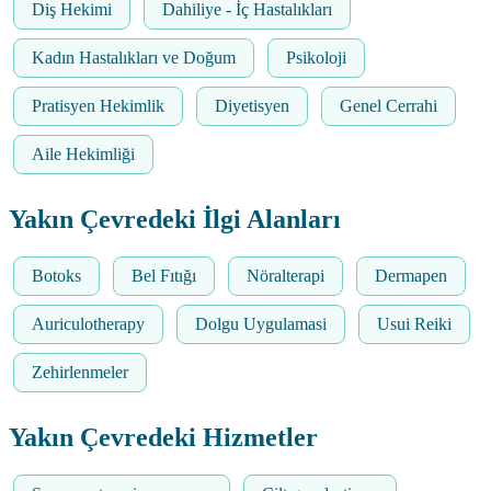
Diş Hekimi
Dahiliye - İç Hastalıkları
Kadın Hastalıkları ve Doğum
Psikoloji
Pratisyen Hekimlik
Diyetisyen
Genel Cerrahi
Aile Hekimliği
Yakın Çevredeki İlgi Alanları
Botoks
Bel Fıtığı
Nöralterapi
Dermapen
Auriculotherapy
Dolgu Uygulamasi
Usui Reiki
Zehirlenmeler
Yakın Çevredeki Hizmetler