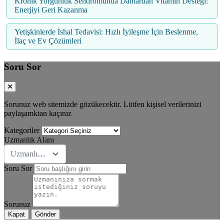
Kronik Yorgunluk Sendromunda Damardan Vitamin Desteği:
Enerjiyi Geri Kazanma
Yetişkinlerde İshal Tedavisi: Hızlı İyileşme İçin Beslenme,
İlaç ve Ev Çözümleri
Soru Sor
Sorunuz web sitemizde gözükecektir. Lütfen kişisel verilerinizi
paylaşamktan kaçınız
Kategoriler
Uzmanlık Alanı
Uzmanlık Se&#231;iniz
Soru Sor
Sorunuz
Kapat
Gönder