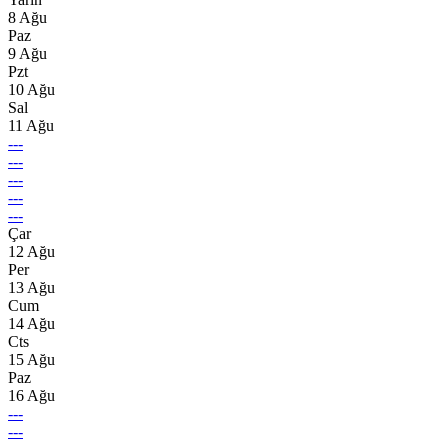
8 Ağu
Paz
9 Ağu
Pzt
10 Ağu
Sal
11 Ağu
---
---
---
---
---
Çar
12 Ağu
Per
13 Ağu
Cum
14 Ağu
Cts
15 Ağu
Paz
16 Ağu
---
---