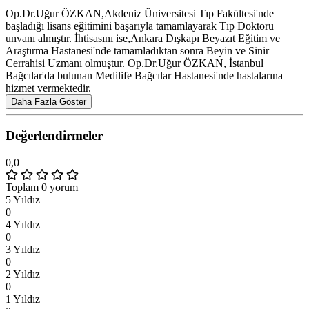
Op.Dr.Uğur ÖZKAN,Akdeniz Üniversitesi Tıp Fakültesi'nde
başladığı lisans eğitimini başarıyla tamamlayarak Tıp Doktoru
unvanı almıştır. İhtisasını ise,Ankara Dışkapı Beyazıt Eğitim ve
Araştırma Hastanesi'nde tamamladıktan sonra Beyin ve Sinir
Cerrahisi Uzmanı olmuştur. Op.Dr.Uğur ÖZKAN, İstanbul
Bağcılar'da bulunan Medilife Bağcılar Hastanesi'nde hastalarına
hizmet vermektedir.
Daha Fazla Göster
Değerlendirmeler
0,0
Toplam 0 yorum
5 Yıldız
0
4 Yıldız
0
3 Yıldız
0
2 Yıldız
0
1 Yıldız