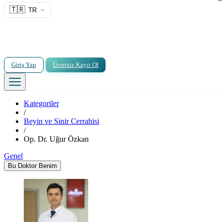
🇹🇷
TR
Giriş Yap
Ücretsiz Kayıt Ol
Kategoriler
/
Beyin ve Sinir Cerrahisi
/
Op. Dr. Uğur Özkan
Genel
Bu Doktor Benim