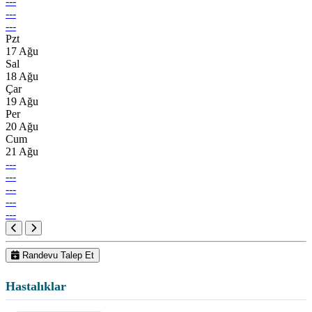
---
---
---
Pzt
17 Ağu
Sal
18 Ağu
Çar
19 Ağu
Per
20 Ağu
Cum
21 Ağu
---
---
---
---
---
Randevu Talep Et
Hastalıklar