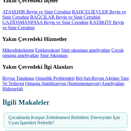
Yakın Çevredeki İlçeler
ATAŞEHİR Beyin ve Sinir Cerrahisi
BAHÇELİEVLER Beyin ve
Sinir Cerrahisi
BAĞCILAR Beyin ve Sinir Cerrahisi
GAZİOSMANPAŞA Beyin ve Sinir Cerrahisi
KADIKÖY Beyin
ve Sinir Cerrahisi
Yakın Çevredeki Hizmetler
Mikrodiskektomi
Epiduroskopi
Sinir sıkışması ameliyatları
Çocuk
omurga ameliyatları
Sinir Sıkışması
Yakın Çevredeki İlgi Alanları
Boyun Tutulması
Omurilik Problemleri
Bel-Sırt-Boyun Ağrıları Tanı
Ve Tedavisi
Omurga Stabilizasyon (İnstrumentasyon) Ameliyatları
Hidrosefali
İlgili Makaleler
Çocuklarda Kurşun Zehirlenmesi Belirtileri: Ebeveynler İçin
Uyarı İşaretleri Nelerdir?