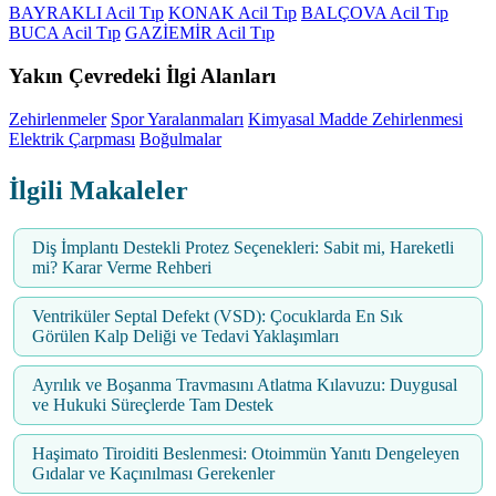
BAYRAKLI Acil Tıp
KONAK Acil Tıp
BALÇOVA Acil Tıp
BUCA Acil Tıp
GAZİEMİR Acil Tıp
Yakın Çevredeki İlgi Alanları
Zehirlenmeler
Spor Yaralanmaları
Kimyasal Madde Zehirlenmesi
Elektrik Çarpması
Boğulmalar
İlgili Makaleler
Diş İmplantı Destekli Protez Seçenekleri: Sabit mi, Hareketli
mi? Karar Verme Rehberi
Ventriküler Septal Defekt (VSD): Çocuklarda En Sık
Görülen Kalp Deliği ve Tedavi Yaklaşımları
Ayrılık ve Boşanma Travmasını Atlatma Kılavuzu: Duygusal
ve Hukuki Süreçlerde Tam Destek
Haşimato Tiroiditi Beslenmesi: Otoimmün Yanıtı Dengeleyen
Gıdalar ve Kaçınılması Gerekenler