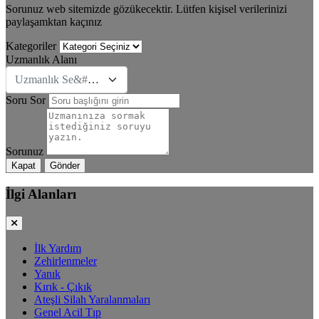
Sorunuz web sitemizde gözükecektir. Lütfen kişisel verilerinizi
paylaşamktan kaçınız
Kategoriler
Uzmanlık Alanı
Uzmanlık Se&#231;iniz
Soru Sor
Sorunuz
Kapat
Gönder
İlgi Alanları
İlk Yardım
Zehirlenmeler
Yanık
Kırık - Çıkık
Ateşli Silah Yaralanmaları
Genel Acil Tıp