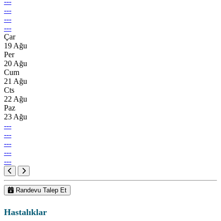
---
---
---
---
Çar
19 Ağu
Per
20 Ağu
Cum
21 Ağu
Cts
22 Ağu
Paz
23 Ağu
---
---
---
---
---
Randevu Talep Et
Hastalıklar