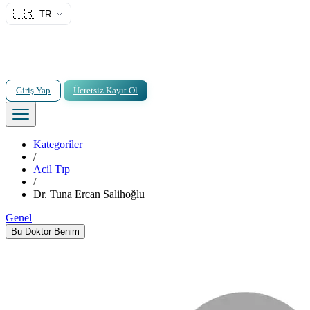
🇹🇷
TR
Giriş Yap
Ücretsiz Kayıt Ol
Kategoriler
/
Acil Tıp
/
Dr. Tuna Ercan Salihoğlu
Genel
Bu Doktor Benim