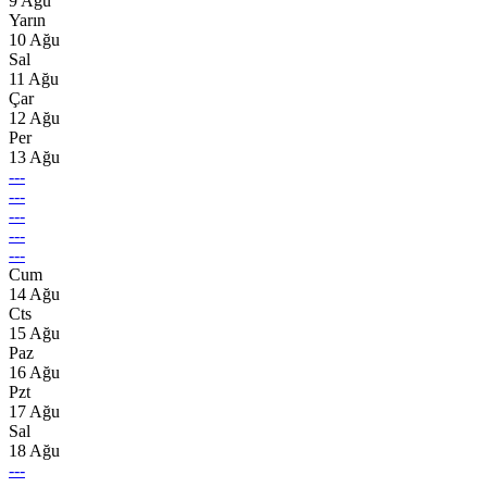
9 Ağu
Yarın
10 Ağu
Sal
11 Ağu
Çar
12 Ağu
Per
13 Ağu
---
---
---
---
---
Cum
14 Ağu
Cts
15 Ağu
Paz
16 Ağu
Pzt
17 Ağu
Sal
18 Ağu
---