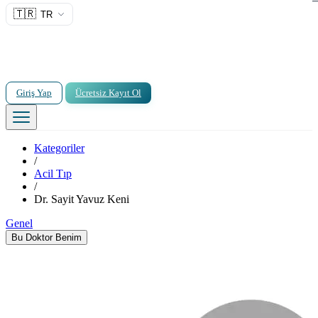
🇹🇷
TR
Giriş Yap
Ücretsiz Kayıt Ol
Kategoriler
/
Acil Tıp
/
Dr. Sayit Yavuz Keni
Genel
Bu Doktor Benim