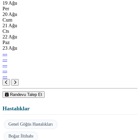
19 Ağu
Per
20 Ağu
Cum
21 Ağu
Cts
22 Ağu
Paz
23 Ağu
---
---
---
---
---
Randevu Talep Et
Hastalıklar
Genel Göğüs Hastalıkları
Boğaz İltihabı