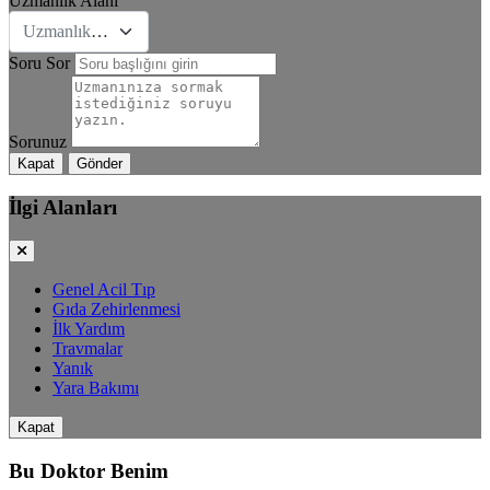
Uzmanlık Alanı
Uzmanlık Se&#231;iniz
Soru Sor
Sorunuz
Kapat
Gönder
İlgi Alanları
Genel Acil Tıp
Gıda Zehirlenmesi
İlk Yardım
Travmalar
Yanık
Yara Bakımı
Kapat
Bu Doktor Benim