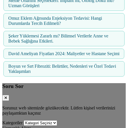
Meme Onarımı Seçenekleri: İmplant mı, Otolog Doku mu?
Uzman Görüşleri
Omuz Eklem Ağrısında Enjeksiyon Tedavisi: Hangi
Durumlarda Tercih Edilmeli?
Şeker Yüklemesi Zararlı mı? Bilimsel Verilerle Anne ve
Bebek Sağlığına Etkileri.
David Ameliyatı Fiyatları 2024: Maliyetler ve Hastane Seçimi
Boyun ve Sırt Fibroziti: Belirtiler, Nedenleri ve Özel Tedavi
Yaklaşımları
Soru Sor
Sorunuz web sitemizde gözükecektir. Lütfen kişisel verilerinizi
paylaşamktan kaçınız
Kategoriler