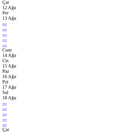
Çar
12 Ağu
Per
13 Ağu
---
---
---
---
---
Cum
14 Ağu
Cts
15 Ağu
Paz
16 Ağu
Pzt
17 Ağu
Sal
18 Ağu
---
---
---
---
---
Çar