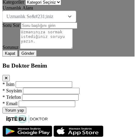
Kategoriler
Uzmanlık Alanı
Uzmanlık Se&#231;iniz
Soru Sor
Sorunuz
Kapat
Gönder
Bu Doktor Benim
*
İsim
*
Soyisim
*
Telefon
*
Email
Yorum yap