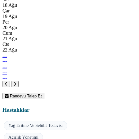
18 Ağu
Çar
19 Ağu
Per
20 Ağu
Cum
21 Ağu
Cts
22 Ağu
---
---
---
---
---
Randevu Talep Et
Hastalıklar
Yağ Eritme Ve Selülit Tedavisi
Ağırlık Yönetimi