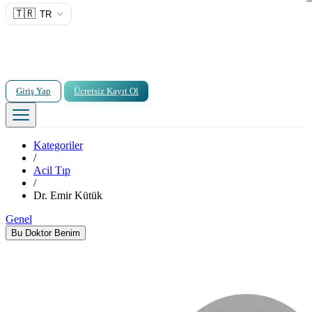
🇹🇷
TR
Giriş Yap
Ücretsiz Kayıt Ol
Kategoriler
/
Acil Tıp
/
Dr. Emir Kütük
Genel
Bu Doktor Benim