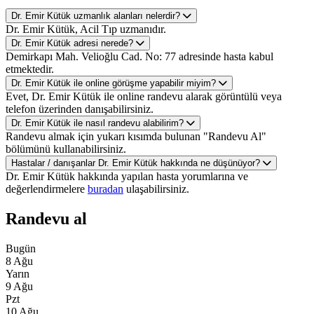
Dr. Emir Kütük uzmanlık alanları nelerdir?
Dr. Emir Kütük, Acil Tıp uzmanıdır.
Dr. Emir Kütük adresi nerede?
Demirkapı Mah. Velioğlu Cad. No: 77 adresinde hasta kabul
etmektedir.
Dr. Emir Kütük ile online görüşme yapabilir miyim?
Evet, Dr. Emir Kütük ile online randevu alarak görüntülü veya
telefon üzerinden danışabilirsiniz.
Dr. Emir Kütük ile nasıl randevu alabilirim?
Randevu almak için yukarı kısımda bulunan "Randevu Al"
bölümünü kullanabilirsiniz.
Hastalar / danışanlar Dr. Emir Kütük hakkında ne düşünüyor?
Dr. Emir Kütük hakkında yapılan hasta yorumlarına ve
değerlendirmelere
buradan
ulaşabilirsiniz.
Randevu al
Bugün
8 Ağu
Yarın
9 Ağu
Pzt
10 Ağu