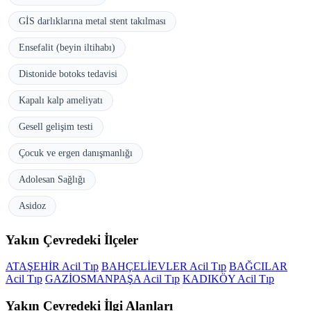
GİS darlıklarına metal stent takılması
Ensefalit (beyin iltihabı)
Distonide botoks tedavisi
Kapalı kalp ameliyatı
Gesell gelişim testi
Çocuk ve ergen danışmanlığı
Adolesan Sağlığı
Asidoz
Yakın Çevredeki İlçeler
ATAŞEHİR Acil Tıp
BAHÇELİEVLER Acil Tıp
BAĞCILAR
Acil Tıp
GAZİOSMANPAŞA Acil Tıp
KADIKÖY Acil Tıp
Yakın Çevredeki İlgi Alanları