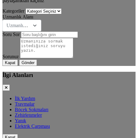
paylaşamktan kaçınız
Kategoriler
Uzmanlık Alanı
Uzmanlık Se&#231;iniz
Soru Sor
Sorunuz
Kapat
Gönder
İlgi Alanları
İlk Yardım
Travmalar
Böcek Sokmaları
Zehirlenmeler
Yanık
Elektrik Çarpması
Kapat