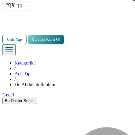
🇹🇷
TR
Giriş Yap
Ücretsiz Kayıt Ol
Kategoriler
/
Acil Tıp
/
Dr. Abdullah İbrahim
Genel
Bu Doktor Benim