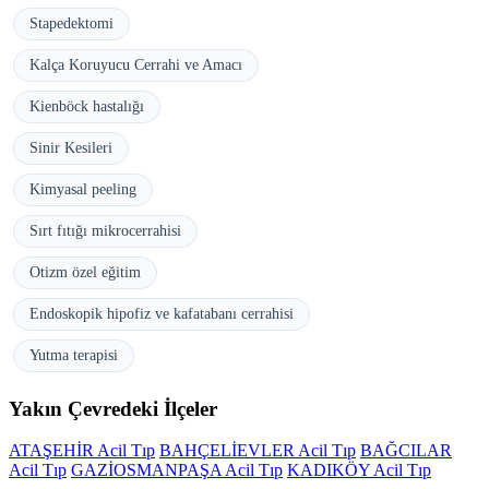
Stapedektomi
Kalça Koruyucu Cerrahi ve Amacı
Kienböck hastalığı
Sinir Kesileri
Kimyasal peeling
Sırt fıtığı mikrocerrahisi
Otizm özel eğitim
Endoskopik hipofiz ve kafatabanı cerrahisi
Yutma terapisi
Yakın Çevredeki İlçeler
ATAŞEHİR Acil Tıp
BAHÇELİEVLER Acil Tıp
BAĞCILAR
Acil Tıp
GAZİOSMANPAŞA Acil Tıp
KADIKÖY Acil Tıp