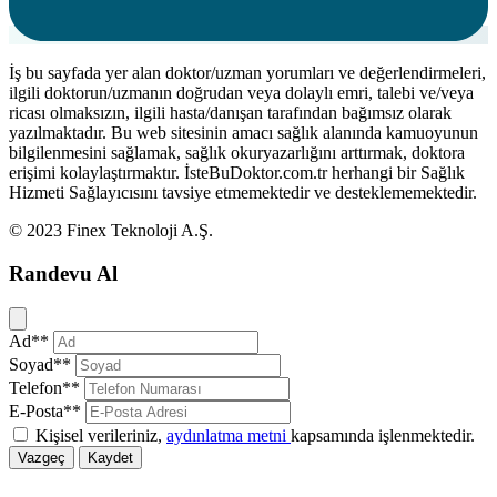
İş bu sayfada yer alan doktor/uzman yorumları ve değerlendirmeleri,
ilgili doktorun/uzmanın doğrudan veya dolaylı emri, talebi ve/veya
ricası olmaksızın, ilgili hasta/danışan tarafından bağımsız olarak
yazılmaktadır. Bu web sitesinin amacı sağlık alanında kamuoyunun
bilgilenmesini sağlamak, sağlık okuryazarlığını arttırmak, doktora
erişimi kolaylaştırmaktır. İsteBuDoktor.com.tr herhangi bir Sağlık
Hizmeti Sağlayıcısını tavsiye etmemektedir ve desteklememektedir.
© 2023 Finex Teknoloji A.Ş.
Randevu Al
Kapat
Ad**
Soyad**
Telefon**
E-Posta**
Kişisel verileriniz,
aydınlatma metni
kapsamında işlenmektedir.
Vazgeç
Kaydet