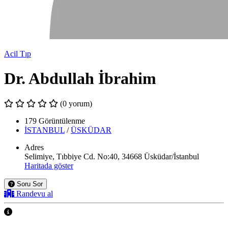
Acil Tıp
Dr. Abdullah İbrahim
(0 yorum)
179 Görüntülenme
İSTANBUL
/
ÜSKÜDAR
Adres
Selimiye, Tıbbiye Cd. No:40, 34668 Üsküdar/İstanbul
Haritada göster
Soru Sor
Randevu al