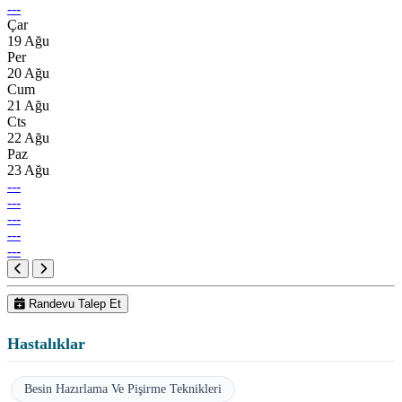
---
Çar
19 Ağu
Per
20 Ağu
Cum
21 Ağu
Cts
22 Ağu
Paz
23 Ağu
---
---
---
---
---
Randevu Talep Et
Hastalıklar
Besin Hazırlama Ve Pişirme Teknikleri