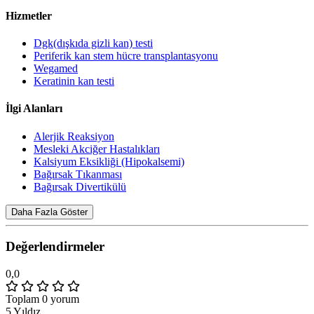
Hizmetler
Dgk(dışkıda gizli kan) testi
Periferik kan stem hücre transplantasyonu
Wegamed
Keratinin kan testi
İlgi Alanları
Alerjik Reaksiyon
Mesleki Akciğer Hastalıkları
Kalsiyum Eksikliği (Hipokalsemi)
Bağırsak Tıkanması
Bağırsak Divertikülü
Daha Fazla Göster
Değerlendirmeler
0,0
Toplam 0 yorum
5 Yıldız