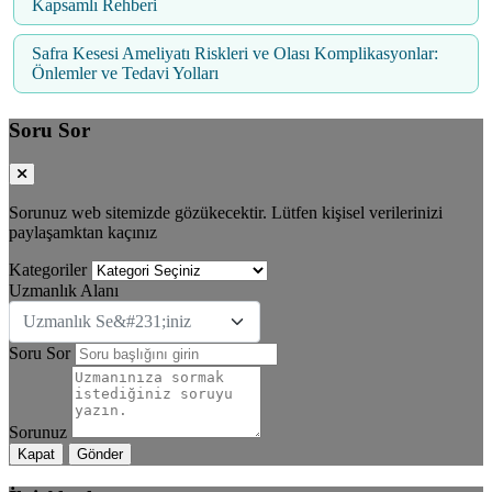
Kapsamlı Rehberi
Safra Kesesi Ameliyatı Riskleri ve Olası Komplikasyonlar:
Önlemler ve Tedavi Yolları
Soru Sor
Sorunuz web sitemizde gözükecektir. Lütfen kişisel verilerinizi
paylaşamktan kaçınız
Kategoriler
Uzmanlık Alanı
Uzmanlık Se&#231;iniz
Soru Sor
Sorunuz
Kapat
Gönder