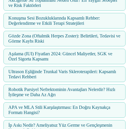
Akciğerde Su Toplanması Neden Olur? En Yaygın Sebepler
ve Risk Faktörleri
Konuşma Sesi Bozukluklarında Kapsamlı Rehber:
Değerlendirme ve Etkili Terapi Stratejileri
Gözde Zona (Oftalmik Herpes Zoster): Belirtileri, Tedavisi ve
Görme Kaybı Riski
Aşılama (IUI) Fiyatları 2024: Güncel Maliyetler, SGK ve
Özel Sigorta Kapsamı
Ultrason Eşliğinde Trunkal Varis Skleroterapileri: Kapsamlı
Tedavi Rehberi
Robotik Parsiyel Nefrektominin Avantajları Nelerdir? Hızlı
İyileşme ve Daha Az Ağrı
APA ve MLA Stili Karşılaştırması: En Doğru Kaynakça
Formatı Hangisi?
İp Askı Nedir? Ameliyatsız Yüz Germe ve Gençleşmenin