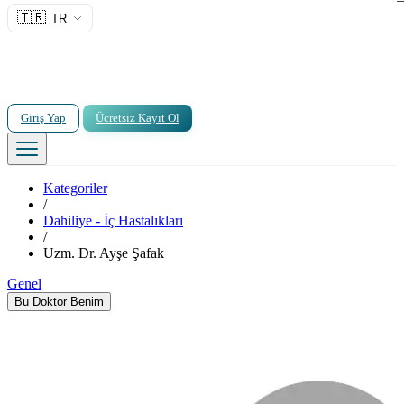
🇹🇷
TR
Giriş Yap
Ücretsiz Kayıt Ol
Kategoriler
/
Dahiliye - İç Hastalıkları
/
Uzm. Dr. Ayşe Şafak
Genel
Bu Doktor Benim