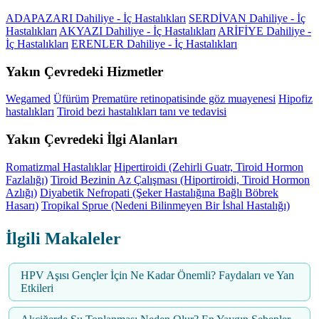
ADAPAZARI Dahiliye - İç Hastalıkları
SERDİVAN Dahiliye - İç
Hastalıkları
AKYAZI Dahiliye - İç Hastalıkları
ARİFİYE Dahiliye -
İç Hastalıkları
ERENLER Dahiliye - İç Hastalıkları
Yakın Çevredeki Hizmetler
Wegamed
Üfürüm
Prematüre retinopatisinde göz muayenesi
Hipofiz
hastalıkları
Tiroid bezi hastalıkları tanı ve tedavisi
Yakın Çevredeki İlgi Alanları
Romatizmal Hastalıklar
Hipertiroidi (Zehirli Guatr, Tiroid Hormon
Fazlalığı)
Tiroid Bezinin Az Çalışması (Hiportiroidi, Tiroid Hormon
Azlığı)
Diyabetik Nefropati (Şeker Hastalığına Bağlı Böbrek
Hasarı)
Tropikal Sprue (Nedeni Bilinmeyen Bir İshal Hastalığı)
İlgili Makaleler
HPV Aşısı Gençler İçin Ne Kadar Önemli? Faydaları ve Yan
Etkileri