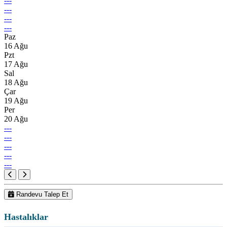
---
---
---
---
Paz
16 Ağu
Pzt
17 Ağu
Sal
18 Ağu
Çar
19 Ağu
Per
20 Ağu
---
---
---
---
---
Randevu Talep Et
Hastalıklar