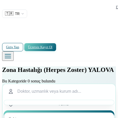
D
🇹🇷
TR
Giriş Yap
Ücretsiz Kayıt Ol
Zona Hastalığı (Herpes Zoster) YALOVA
Bu Kategoride 0 sonuç bulundu
Ara
Ara