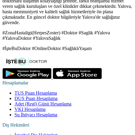
doktorlara ulaşımın kolaylaştığı şehirde, farklı branşlarda hizmet
veren sağlık kuruluşları ve özel klinikler dikkat çekmektedir. Yalova,
hasta memnuniyeti ve kaliteli sağlık hizmetleriyle ön plana
çıkmaktadır. En güncel doktor bilgileriyle Yalova'de sağlığınız
güvende.
#ZonaHastaligi(HerpesZoster) #Doktor #Saglik #Yalova
#YalovaDoktor #YalovaSağlık
#İşteBuDoktor #OnlineDoktor #SağlıklıYaşam
Hesaplamalar
TUS Puan Hesaplama
DUS Puan Hesaplama
Adet (Regl) Günü Hesaplama
VKI Hesaplama
Su İhtiyacı Hesaplama
Diş Hekimleri