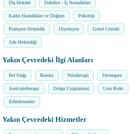
Diş Hekimi
Dahiliye - İç Hastalıkları
Kadın Hastalıkları ve Doğum
Psikoloji
Pratisyen Hekimlik
Diyetisyen
Genel Cerrahi
Aile Hekimliği
Yakın Çevredeki İlgi Alanları
Bel Fıtığı
Botoks
Nöralterapi
Dermapen
Auriculotherapy
Dolgu Uygulamasi
Usui Reiki
Zehirlenmeler
Yakın Çevredeki Hizmetler